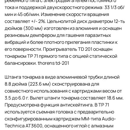
ременного типа с электродвигателем постоянного
прилегания пластинки к его
тока и поддержкой двухскоростного режима: 33 1/3 об/
поверхности. Проигрыватель TD
201 оснащен тонармом TP 71
мин и 45 об/мин. Изменение скорости вращения
прямого типа с опцией
составляет +/- 2%. Цельнолитой диск диаметром 12-ть
статической балансировки.
дюймов (300 мм) изготовлен из алюминия и оснащен
thorens td-201
резиновым демпфером для гашения паразитных
вибраций и более плотного прилегания пластинки к
его поверхности. Проигрыватель TD 201 оснащен
тонармом TP 71 прямого типа с опцией статической
балансировки. thorens td-201
Штанга тонарма в виде алюминиевой трубки длиной
8.8 дюйма (223.6 мм) сконструирована для
совместного использования с картриджами весом от
3.5 до 6.0 г. Вылет штанги тонарма составляет 18.6 мм.
Предусмотрена функция антискейтинга. В TP 71
используется съемная головка с предварительно
сконфигурированным картриджем ММ-типа Audio-
Technica AT3600, оснащенного иглой с алмазным