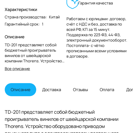
Гарантия качества
Характеристики
Страна производства
:
Китай
Работаем с юрлицами: договор,
Гарантийный срок
:
1
счёт с НДС и без, доставка по
всей РФ, КП за 15 минут.
Поддержка по 223-ФЗ, 44-ФЗ,
Описание
электронный документооборот.
TD-201 представляет собой
Постоплата- с чётко
бюджетный проигрыватель
прописанными всеми условиями
винилов от швейцарской
в договоре.
компании Thorens. Устройство
оборудовано приводом
Все описание
ременного типа с
электродвигателем
постоянного тока и поддержкой
двухскоростного режима: 33 1/3
Описание
Доставка
Отзывы
Оплата
До
об/мин и 45 об/мин. Изменение
скорости вращения составляет
+/- 2%. Цельнолитой диск
диаметром 12-ть дюймов (300
TD-201 представляет собой бюджетный
мм) изготовлен из алюминия и
проигрыватель винилов от швейцарской компании
оснащен резиновым демпфером
для гашения паразитных
Thorens. Устройство оборудовано приводом
вибраций и более плотного