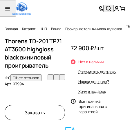
Th
Главная
Каталог
Hi-Fi
Винил
Проигрыватели виниловых дисков
Thorens TD-201 TP71
72 900 ₽/
шт
AT3600 highgloss
black виниловый
Нет в наличии
проигрыватель
Рассчитать доставку
0
Нет отзывов
Нашли дешевле?
Арт.
93994
Хочу в подарок
Вся техника
оригинальная с
гарантией.
Заказать