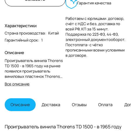
Гарантия качества
Работаем с юрлицами: договор,
счёт с НДС и без, доставка по
Характеристики
всей РФ, КП за 15 минут.
Страна производства
:
Китай
Поддержка по 223-ФЗ, 44-ФЗ,
электронный документооборот.
Гарантийный срок
:
1
Постоплата- с чётко
прописанными всеми условиями
Описание
в договоре.
Проигрыватель винила Thorens
TD 1500 - в 1965 году на рынке
появился проигрыватель
виниловых пластинок Thorens
TD 150, который положил начало
Все описание
технической революции в
производстве проигрывателей.
Описание
Доставка
Отзывы
Оплата
До
Проигрыватель винила Thorens TD 1500 - в 1965 году