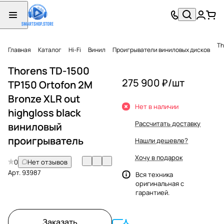
Th
Главная
Каталог
Hi-Fi
Винил
Проигрыватели виниловых дисков
Thorens TD-1500
275 900 ₽/
шт
TP150 Ortofon 2M
Bronze XLR out
Нет в наличии
highgloss black
Рассчитать доставку
виниловый
проигрыватель
Нашли дешевле?
Хочу в подарок
0
Нет отзывов
Арт.
93987
Вся техника
оригинальная с
гарантией.
Заказать