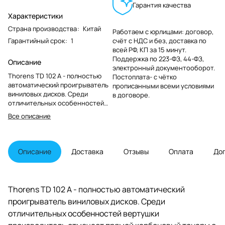
Гарантия качества
Характеристики
Страна производства
:
Китай
Работаем с юрлицами: договор,
Гарантийный срок
:
1
счёт с НДС и без, доставка по
всей РФ, КП за 15 минут.
Поддержка по 223-ФЗ, 44-ФЗ,
Описание
электронный документооборот.
Thorens TD 102 A - полностью
Постоплата- с чётко
автоматический проигрыватель
прописанными всеми условиями
виниловых дисков. Среди
в договоре.
отличительных особенностей
вертушки производитель
Все описание
отмечает прямой карбоновый
тонарм с уже установленной на
заводе головкой
звукоснимателя с подвижным
Описание
Доставка
Отзывы
Оплата
До
магнитом (MM) Audio Technica
AT VM 95 E, а также встроенный
фонокорректор, который при
желании можно отключить.
Thorens TD 102 A - полностью автоматический
проигрыватель виниловых дисков. Среди
отличительных особенностей вертушки