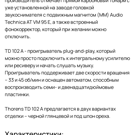
производитель отмечает прямой карбоновый тонарм с
уже установленной на заводе головкой
звукоснимателя с подвижным магнитом (MM) Audio
Technica AT VM 95 E, а также встроенный
фонокорректор, который при желании можно
отключить.
TD 102 A - проигрыватель plug-and-play, который
можно просто подключить к интегральному усилителю
или ресиверу и начать слушать музыку.
Проигрыватель поддерживает две скорости вращения
– 33 и 45 об/мин и оснащен автоматом, способным
воспроизводить семи- и двенадцатидюймовые
пластинки.
Thorens TD 102 A предлагается в двух вариантах
отделки – черной глянцевой и под шпон ореха.
Характеристики: