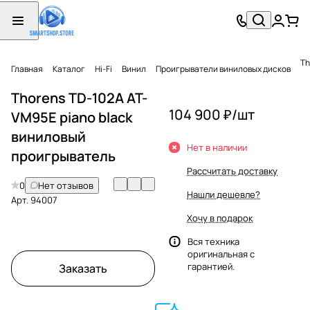
Th
Главная
Каталог
Hi-Fi
Винил
Проигрыватели виниловых дисков
Thorens TD-102A AT-
104 900 ₽/
шт
VM95E piano black
виниловый
Нет в наличии
проигрыватель
Рассчитать доставку
0
Нет отзывов
Нашли дешевле?
Арт.
94007
Хочу в подарок
Вся техника
оригинальная с
гарантией.
Заказать