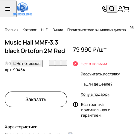
Mu
Главная
Каталог
Hi-Fi
Винил
Проигрыватели виниловых дисков
Music Hall MMF-3.3
79 990 ₽/
шт
black Ortofon 2M Red
0
Нет отзывов
Нет в наличии
Арт.
90454
Рассчитать доставку
Нашли дешевле?
Хочу в подарок
Заказать
Вся техника
оригинальная с
гарантией.
Характеристики