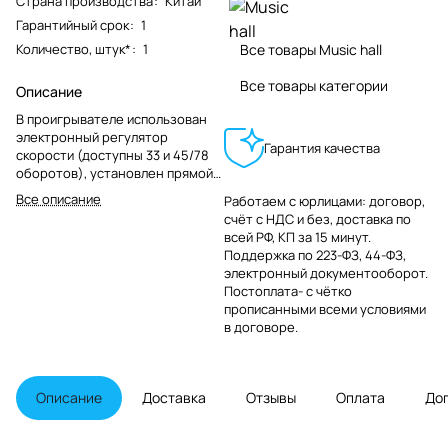
Страна производства
:
Китай
Гарантийный срок
:
1
Количество, штук*
:
1
Все товары Music hall
Все товары категории
Описание
В проигрывателе использован
электронный регулятор
Гарантия качества
скорости (доступны 33 и 45/78
оборотов), установлен прямой
карбоновый тонарм от Pro-Ject
Все описание
Работаем с юрлицами: договор,
с картриджем Ortofon 2M Red.
счёт с НДС и без, доставка по
всей РФ, КП за 15 минут.
Поддержка по 223-ФЗ, 44-ФЗ,
электронный документооборот.
Постоплата- с чётко
прописанными всеми условиями
в договоре.
Описание
Доставка
Отзывы
Оплата
До