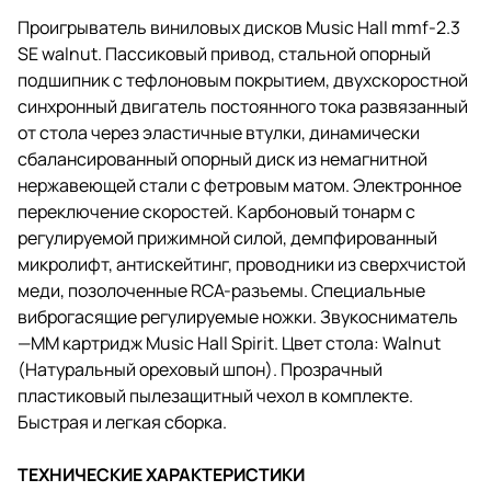
Проигрыватель виниловых дисков Music Hall mmf-2.3
SE walnut. Пассиковый привод, стальной опорный
подшипник с тефлоновым покрытием, двухскоростной
синхронный двигатель постоянного тока развязанный
от стола через эластичные втулки, динамически
сбалансированный опорный диск из немагнитной
нержавеющей стали с фетровым матом. Электронное
переключение скоростей. Карбоновый тонарм с
регулируемой прижимной силой, демпфированный
микролифт, антискейтинг, проводники из сверхчистой
меди, позолоченные RCA-разъемы. Специальные
виброгасящие регулируемые ножки. Звукосниматель
—ММ картридж Music Hall Spirit. Цвет стола: Walnut
(Натуральный ореховый шпон). Прозрачный
пластиковый пылезащитный чехол в комплекте.
Быстрая и легкая сборка.
ТЕХНИЧЕСКИЕ ХАРАКТЕРИСТИКИ