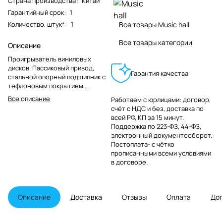
Страна производства
:
Китай
Гарантийный срок
:
1
Количество, штук*
:
1
Все товары Music hall
Все товары категории
Описание
Проигрыватель виниловых
дисков. Пассиковый привод,
Гарантия качества
стальной опорный подшипник с
тефлоновым покрытием,
двухскоростной синхронный
Все описание
Работаем с юрлицами: договор,
двигатель постоянного тока
счёт с НДС и без, доставка по
развязанный от стола через
всей РФ, КП за 15 минут.
эластичные втулки, динамически
Поддержка по 223-ФЗ, 44-ФЗ,
сбалансированный опорный
электронный документооборот.
диск из немагнитной
Постоплата- с чётко
нержавеющей стали с фетровым
прописанными всеми условиями
матом.
в договоре.
Описание
Доставка
Отзывы
Оплата
До