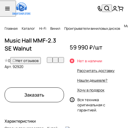
Mu
Главная
Каталог
Hi-Fi
Винил
Проигрыватели виниловых дисков
Music Hall MMF-2.3
59 990 ₽/
шт
SE Walnut
0
Нет отзывов
Нет в наличии
Арт.
92920
Рассчитать доставку
Нашли дешевле?
Хочу в подарок
Заказать
Вся техника
оригинальная с
гарантией.
Характеристики