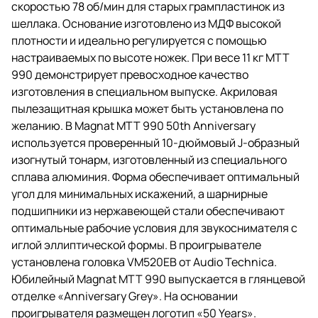
скоростью 78 об/мин для старых грампластинок из
шеллака. Основание изготовлено из МДФ высокой
плотности и идеально регулируется с помощью
настраиваемых по высоте ножек. При весе 11 кг MTT
990 демонстрирует превосходное качество
изготовления в специальном выпуске. Акриловая
пылезащитная крышка может быть установлена по
желанию. В Magnat MTT 990 50th Anniversary
используется проверенный 10-дюймовый J-образный
изогнутый тонарм, изготовленный из специального
сплава алюминия. Форма обеспечивает оптимальный
угол для минимальных искажений, а шарнирные
подшипники из нержавеющей стали обеспечивают
оптимальные рабочие условия для звукоснимателя с
иглой эллиптической формы. В проигрывателе
установлена головка VM520EB от Audio Technica.
Юбилейный Magnat MTT 990 выпускается в глянцевой
отделке «Anniversary Grey». На основании
проигрывателя размещен логотип «50 Years».