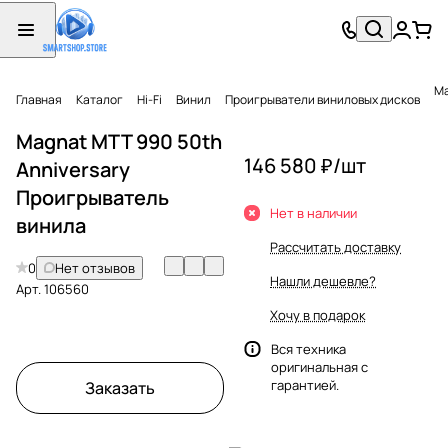
Ma
Главная
Каталог
Hi-Fi
Винил
Проигрыватели виниловых дисков
Magnat MTT 990 50th
146 580 ₽/
шт
Anniversary
Проигрыватель
Нет в наличии
винила
Рассчитать доставку
0
Нет отзывов
Нашли дешевле?
Арт.
106560
Хочу в подарок
Вся техника
оригинальная с
гарантией.
Заказать