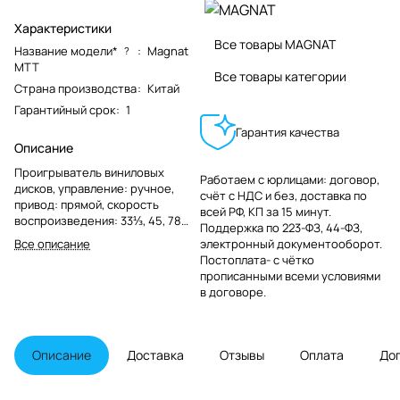
Характеристики
Все товары MAGNAT
Название модели*
:
Magnat
?
MTT
Все товары категории
Страна производства
:
Китай
Гарантийный срок
:
1
Гарантия качества
Описание
Проигрыватель виниловых
Работаем с юрлицами: договор,
дисков, управление: ручное,
счёт с НДС и без, доставка по
привод: прямой, скорость
всей РФ, КП за 15 минут.
воспроизведения: 33⅓, 45, 78
Поддержка по 223-ФЗ, 44-ФЗ,
об/мин, электронное
Все описание
электронный документооборот.
переключение, тонарм:
Постоплата- с чётко
алюминиевый 10" J-образный,
прописанными всеми условиями
звукосниматель: Audio-Technica
в договоре.
AT-VM520EB, материал стола:
МДФ, диаметр диска: 305 мм из
полимера, выходы: 1 х RCA,
габариты: 450 x 162 x 367 мм,
Описание
Доставка
Отзывы
Оплата
До
вес: 11 кг