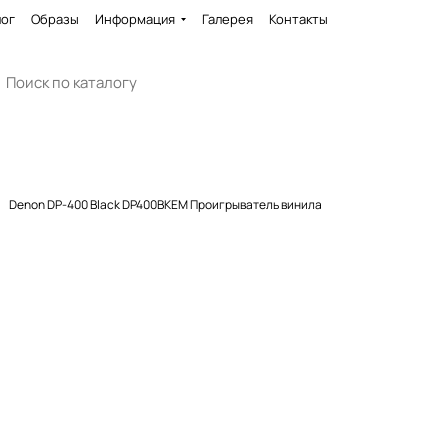
лог
Образы
Информация
Галерея
Контакты
Denon DP-400 Black DP400BKEM Проигрыватель винила