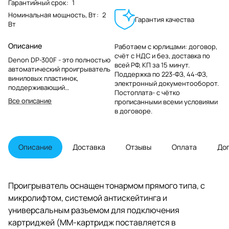
Гарантийный срок
:
1
Номинальная мощность, Вт
:
2
Гарантия качества
Вт
Описание
Работаем с юрлицами: договор,
счёт с НДС и без, доставка по
Denon DP-300F - это полностью
всей РФ, КП за 15 минут.
автоматический проигрыватель
Поддержка по 223-ФЗ, 44-ФЗ,
виниловых пластинок,
электронный документооборот.
поддерживающий
Постоплата- с чётко
воспроизведение записей со
Все описание
прописанными всеми условиями
скоростью 33 и 45 оборотов в
в договоре.
минуту. Виниловый
проигрыватель Denon DP-300F
обеспечивает высокое качество
звучания, в сочетании с
Описание
Доставка
Отзывы
Оплата
До
удобством повседневного
использования.
Проигрыватель оснащен тонармом прямого типа, с
микролифтом, системой антискейтинга и
универсальным разъемом для подключения
картриджей (MM-картридж поставляется в