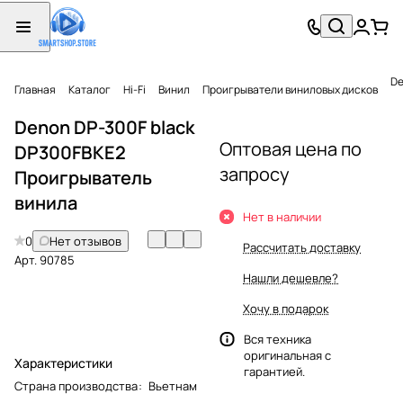
De
Главная
Каталог
Hi-Fi
Винил
Проигрыватели виниловых дисков
Denon DP-300F black
Оптовая цена по
DP300FBKE2
запросу
Проигрыватель
винила
Нет в наличии
0
Нет отзывов
Рассчитать доставку
Арт.
90785
Нашли дешевле?
Хочу в подарок
Вся техника
оригинальная с
Характеристики
гарантией.
Страна производства
:
Вьетнам