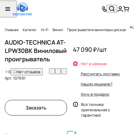
AU
Главная
Каталог
Hi-Fi
Винил
Проигрыватели виниловых дисков
AUDIO-TECHNICA AT-
47 090 ₽/
шт
LPW30BK Виниловый
проигрыватель
Нет в наличии
0
Нет отзывов
Рассчитать доставку
Арт.
107691
Нашли дешевле?
Хочу в подарок
Вся техника
Заказать
оригинальная с
гарантией.