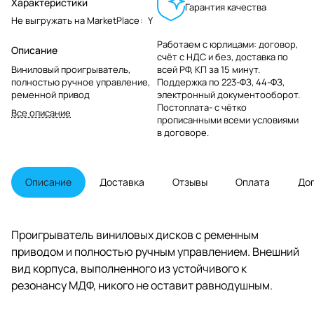
Характеристики
Гарантия качества
Не выгружать на MarketPlace
:
Y
Работаем с юрлицами: договор,
Описание
счёт с НДС и без, доставка по
Виниловый проигрыватель,
всей РФ, КП за 15 минут.
полностью ручное управление,
Поддержка по 223-ФЗ, 44-ФЗ,
ременной привод
электронный документооборот.
Постоплата- с чётко
Все описание
прописанными всеми условиями
в договоре.
Описание
Доставка
Отзывы
Оплата
До
Проигрыватель виниловых дисков с ременным
приводом и полностью ручным управлением. Внешний
вид корпуса, выполненного из устойчивого к
резонансу МДФ, никого не оставит равнодушным.