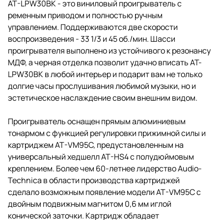
AT-LPW30BK - это виниловый проигрыватель с
ременным приводом и полностью ручным
управлением. Поддерживаются две скорости
воспроизведения - 33 1/3 и 45 об./мин. Шасси
проигрывателя выполнено из устойчивого к резонансу
МДФ, а черная отделка позволит удачно вписать AT-
LPW30BK в любой интерьер и подарит вам не только
долгие часы прослушивания любимой музыки, но и
эстетическое наслаждение своим внешним видом.
Проигрыватель оснащен прямым алюминиевым
тонармом с функцией регулировки прижимной силы и
картриджем AT-VM95C, предустановленным на
универсальный хедшелл AT-HS4 с полудюймовым
креплением. Более чем 60-летнее лидерство Audio-
Technica в области производства картриджей
сделало возможным появление модели AT-VM95C с
двойным подвижным магнитом 0,6 мм иглой
конической заточки. Картридж обладает