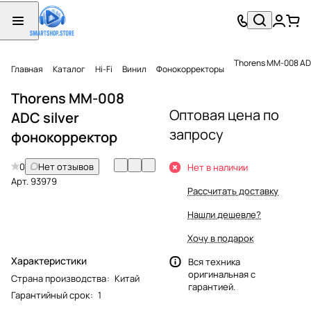
Thorens MM-008 AD
Главная
Каталог
Hi-Fi
Винил
Фонокорректоры
Thorens MM-008
Оптовая цена по
ADC silver
запросу
фонокорректор
0
Нет отзывов
Нет в наличии
Арт.
93979
Рассчитать доставку
Нашли дешевле?
Хочу в подарок
Характеристики
Вся техника
оригинальная с
Страна производства
:
Китай
гарантией.
Гарантийный срок
:
1