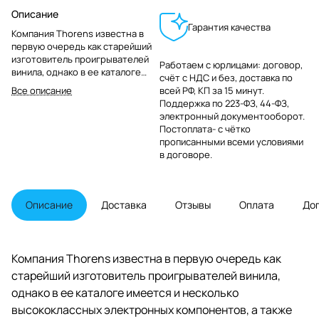
Описание
Гарантия качества
Компания Thorens известна в
первую очередь как старейший
изготовитель проигрывателей
Работаем с юрлицами: договор,
винила, однако в ее каталоге
счёт с НДС и без, доставка по
имеется и несколько
Все описание
всей РФ, КП за 15 минут.
высококлассных электронных
Поддержка по 223-ФЗ, 44-ФЗ,
компонентов, а также различные
электронный документооборот.
Hi-Fi-аксессуары.
Постоплата- с чётко
прописанными всеми условиями
в договоре.
Описание
Доставка
Отзывы
Оплата
До
Компания Thorens известна в первую очередь как
старейший изготовитель проигрывателей винила,
однако в ее каталоге имеется и несколько
высококлассных электронных компонентов, а также