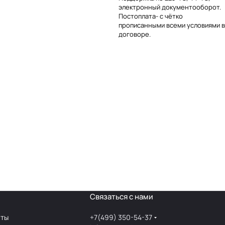
электронный документооборот.
Постоплата- с чётко
прописанными всеми условиями в
договоре.
Связаться с нами
аты
+7(499) 350-54-37