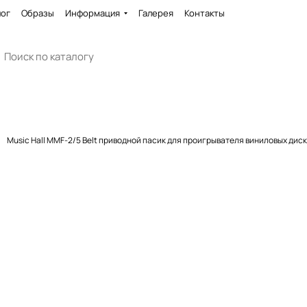
лог
Образы
Информация
Галерея
Контакты
Music Hall MMF-2/5 Belt приводной пасик для проигрывателя виниловых дис