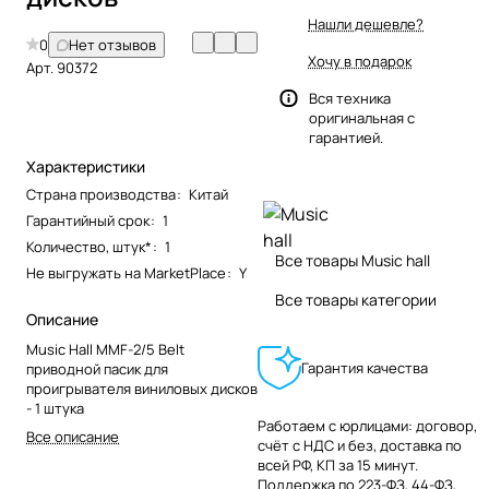
Нашли дешевле?
0
Нет отзывов
Хочу в подарок
Арт.
90372
Вся техника
оригинальная с
гарантией.
Характеристики
Страна производства
:
Китай
Гарантийный срок
:
1
Количество, штук*
:
1
Все товары Music hall
Не выгружать на MarketPlace
:
Y
Все товары категории
Описание
Music Hall MMF-2/5 Belt
Гарантия качества
приводной пасик для
проигрывателя виниловых дисков
- 1 штука
Работаем с юрлицами: договор,
Все описание
счёт с НДС и без, доставка по
всей РФ, КП за 15 минут.
Поддержка по 223-ФЗ, 44-ФЗ,