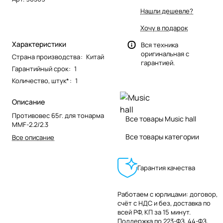
Нашли дешевле?
Хочу в подарок
Характеристики
Вся техника
оригинальная с
Страна производства
:
Китай
гарантией.
Гарантийный срок
:
1
Количество, штук*
:
1
Описание
Противовес 65г. для тонарма
Все товары Music hall
MMF-2.2/2.3
Все товары категории
Все описание
Гарантия качества
Работаем с юрлицами: договор,
счёт с НДС и без, доставка по
всей РФ, КП за 15 минут.
Поддержка по 223-ФЗ, 44-ФЗ,