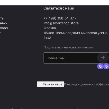
Связаться с нами
аты
+7(499) 350-54-37
тавки
info@smartshop.store
товар
Москва,
т
115088 Шарикоподшипниковская улица,
4к4А
Подписаться
на новости и акции
Темная тема
Конфиденциальность
Оферта