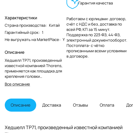
Гарантия качества
Характеристики
Работаем с юрлицами: договор,
счёт с НДС и без, доставка по
Страна производства
:
Китай
всей РФ, КП за 15 минут.
Гарантийный срок
:
1
Поддержка по 223-ФЗ, 44-ФЗ,
Не выгружать на MarketPlace
:
Y
электронный документооборот.
Постоплата- с чётко
прописанными всеми условиями
Описание
в договоре.
Хедшелл TP71, произведенный
известной компанией Thorens,
применяется как площадка для
крепления головки
звукоснимателя к тонарму.
Все описание
Корпус черного цвета с
интегрированной мини-ручкой
для точной и удобной установки
иглы на виниловую пластинку.
Описание
Доставка
Отзывы
Оплата
До
Хедшелл TP71, произведенный известной компанией