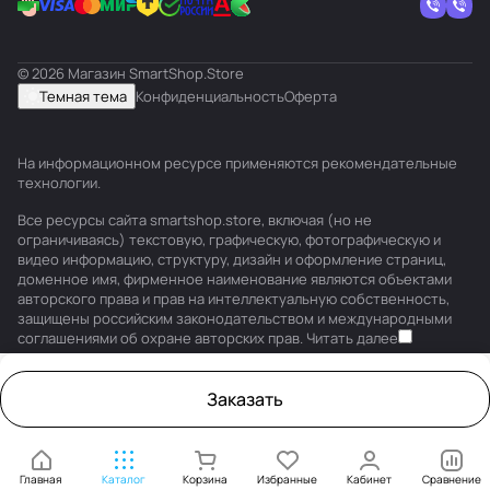
© 2026 Магазин SmartShop.Store
Темная тема
Конфиденциальность
Оферта
На информационном ресурсе применяются
рекомендательные
технологии
.
Все ресурсы сайта smartshop.store, включая (но не
ограничиваясь) текстовую, графическую, фотографическую и
видео информацию, структуру, дизайн и оформление страниц,
доменное имя, фирменное наименование являются объектами
авторского права и прав на интеллектуальную собственность,
защищены российским законодательством и международными
соглашениями об охране авторских прав.
Читать далее
Заказать
Главная
Каталог
Корзина
Избранные
Кабинет
Сравнение