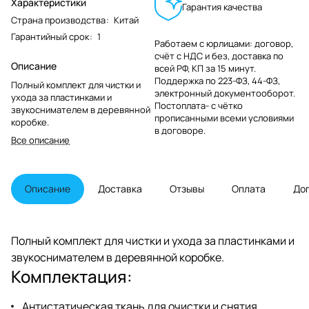
Характеристики
Гарантия качества
Страна производства
:
Китай
Гарантийный срок
:
1
Работаем с юрлицами: договор,
счёт с НДС и без, доставка по
Описание
всей РФ, КП за 15 минут.
Поддержка по 223-ФЗ, 44-ФЗ,
Полный комплект для чистки и
электронный документооборот.
ухода за пластинками и
Постоплата- с чётко
звукоснимателем в деревянной
прописанными всеми условиями
коробке.
в договоре.
Все описание
Описание
Доставка
Отзывы
Оплата
До
Полный комплект для чистки и ухода за пластинками и
звукоснимателем в деревянной коробке.
Комплектация:
Антистатическая ткань для очистки и снятия