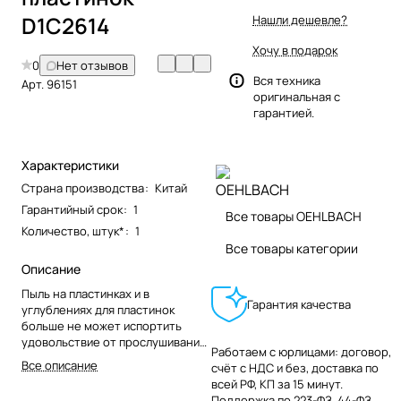
D1C2614
Нашли дешевле?
Хочу в подарок
0
Нет отзывов
Вся техника
Арт.
96151
оригинальная с
гарантией.
Характеристики
Страна производства
:
Китай
Гарантийный срок
:
1
Все товары OEHLBACH
Количество, штук*
:
1
Все товары категории
Описание
Пыль на пластинках и в
Гарантия качества
углублениях для пластинок
больше не может испортить
удовольствие от прослушивания
Работаем с юрлицами: договор,
ваших любимых пластинок.
Все описание
счёт с НДС и без, доставка по
всей РФ, КП за 15 минут.
Поддержка по 223-ФЗ, 44-ФЗ,