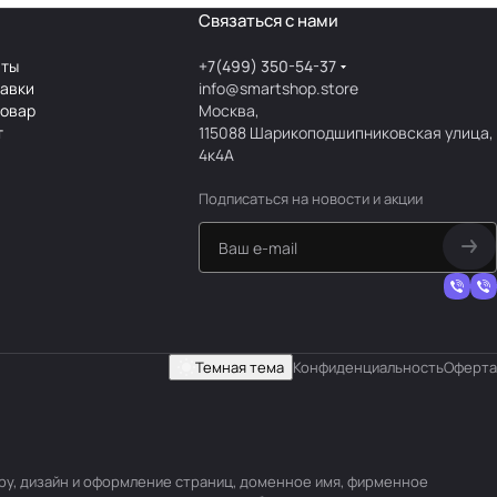
Связаться с нами
аты
+7(499) 350-54-37
тавки
info@smartshop.store
товар
Москва,
т
115088 Шарикоподшипниковская улица,
4к4А
Подписаться
на новости и акции
Темная тема
Конфиденциальность
Оферта
уру, дизайн и оформление страниц, доменное имя, фирменное