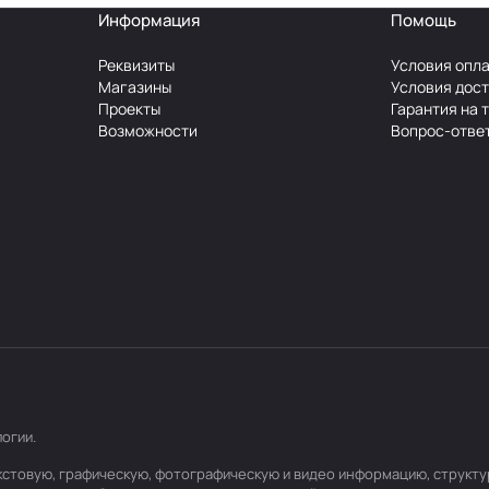
Информация
Помощь
Реквизиты
Условия опл
Магазины
Условия дос
Проекты
Гарантия на 
Возможности
Вопрос-отве
логии
.
текстовую, графическую, фотографическую и видео информацию, структ