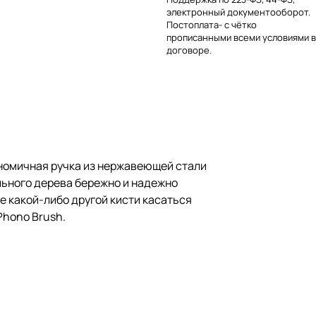
электронный документооборот.
Постоплата- с чётко
прописанными всеми условиями в
договоре.
ономичная ручка из нержавеющей стали
льного дерева бережно и надежно
е какой-либо другой кисти касаться
Phono Brush.