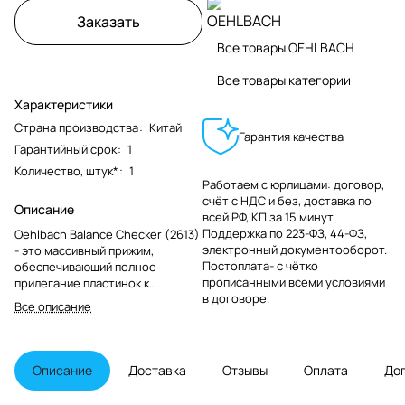
Заказать
Все товары OEHLBACH
Все товары категории
Характеристики
Страна производства
:
Китай
Гарантия качества
Гарантийный срок
:
1
Количество, штук*
:
1
Работаем с юрлицами: договор,
счёт с НДС и без, доставка по
Описание
всей РФ, КП за 15 минут.
Поддержка по 223-ФЗ, 44-ФЗ,
Oehlbach Balance Checker (2613)
электронный документооборот.
- это массивный прижим,
Постоплата- с чётко
обеспечивающий полное
прописанными всеми условиями
прилегание пластинок к
в договоре.
опорному диску проигрывателя.
Все описание
Предотвращает
проскальзывание пластинки на
любом типе матов.
Описание
Доставка
Отзывы
Оплата
До