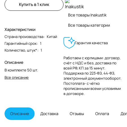
Купить в 1 клик
Все товары Inakustik
Все товары категории
Характеристики
Страна производства
:
Китай
Гарантия качества
Гарантийный срок
:
1
Количество, штук*
:
1
Работаем с юрлицами: договор,
Описание
счёт с НДС и без, доставка по
всей РФ, КП за 15 минут.
В комплекте 50 шт.
Поддержка по 223-ФЗ, 44-ФЗ,
Все описание
электронный документооборот.
Постоплата- с чётко
прописанными всеми условиями
в договоре.
Описание
Доставка
Отзывы
Оплата
До