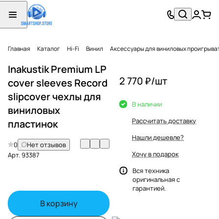
Главная
Каталог
Hi-Fi
Винил
Аксессуары для виниловых проигрыва
Inakustik Premium LP
2 770 ₽/
шт
cover sleeves Record
slipcover чехлы для
В наличии
виниловых
Рассчитать доставку
пластинок
Нашли дешевле?
0
Нет отзывов
Хочу в подарок
Арт.
93387
Вся техника
оригинальная с
гарантией.
В корзину