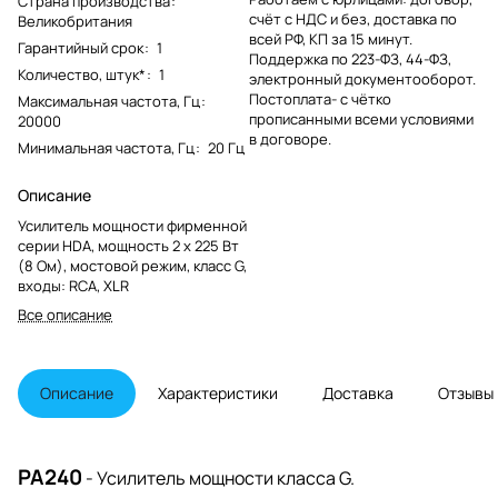
Страна производства
:
счёт с НДС и без, доставка по
Великобритания
всей РФ, КП за 15 минут.
Гарантийный срок
:
1
Поддержка по 223-ФЗ, 44-ФЗ,
Количество, штук*
:
1
электронный документооборот.
Постоплата- с чётко
Максимальная частота, Гц
:
прописанными всеми условиями
20000
в договоре.
Минимальная частота, Гц
:
20 Гц
Описание
Усилитель мощности фирменной
серии HDA, мощность 2 х 225 Вт
(8 Ом), мостовой режим, класс G,
входы: RCA, XLR
Все описание
Описание
Характеристики
Доставка
Отзывы
PA240
- Усилитель мощности класса G.