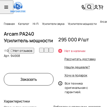
Arca
Главная
Каталог
Hi-Fi
Усилители звука
Усилители мощности
Arcam PA240
295 000 ₽/
шт
Усилитель мощности
0
Нет отзывов
Нет в наличии
Арт.
94668
Рассчитать доставку
Нашли дешевле?
Хочу в подарок
Заказать
Вся техника
оригинальная с
гарантией.
Характеристики
Работаем с юрлицами: договор,