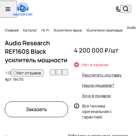
Audi
Главная
Каталог
Hi-Fi
Усилители звука
Усилители ламповые
Audio Research
4 200 000 ₽/
шт
REF160S Black
усилитель мощности
Нет в наличии
0
Нет отзывов
Рассчитать доставку
Арт.
94115
Нашли дешевле?
Хочу в подарок
Вся техника
Заказать
оригинальная с
гарантией.
Работаем с юрлицами: договор,