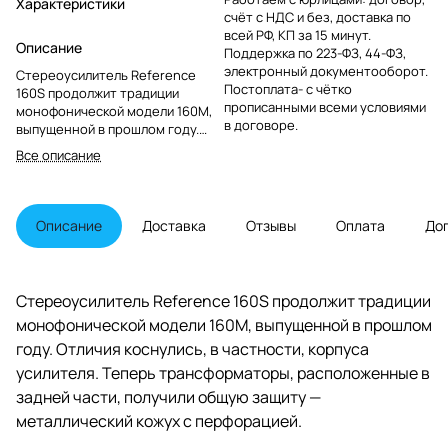
Характеристики
счёт с НДС и без, доставка по
всей РФ, КП за 15 минут.
Описание
Поддержка по 223-ФЗ, 44-ФЗ,
электронный документооборот.
Стереоусилитель Reference
Постоплата- с чётко
160S продолжит традиции
прописанными всеми условиями
монофонической модели 160M,
в договоре.
выпущенной в прошлом году.
Отличия коснулись, в частности,
Все описание
корпуса усилителя. Теперь
трансформаторы,
расположенные в задней части,
получили общую защиту —
Описание
Доставка
Отзывы
Оплата
До
металлический кожух с
перфорацией.
Стереоусилитель Reference 160S продолжит традиции
монофонической модели 160M, выпущенной в прошлом
году. Отличия коснулись, в частности, корпуса
усилителя. Теперь трансформаторы, расположенные в
задней части, получили общую защиту —
металлический кожух с перфорацией.