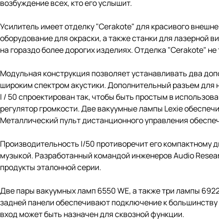
возбуждение всех, кто его услышит.
Усилитель имеет отделку "Cerakote" для красивого внешн
оборудование для окраски, а также станки для лазерной 
на гораздо более дорогих изделиях. Отделка "Cerakote" не 
Модульная конструкция позволяет устанавливать два допо
широким спектром акустики. Дополнительный разъем для
I / 50 спроектирован так, чтобы быть простым в использов
регулятор громкости. Две вакуумные лампы Lexie обеспеч
Металлический пульт дистанционного управления обеспе
Производительность I/50 противоречит его компактному д
музыкой. Разработанный командой инженеров Audio Researc
продукты эталонной серии.
Две пары вакуумных ламп 6550 WE, а также три лампы 692
задней панели обеспечивают подключение к большинству 
вход может быть назначен для сквозной функции.