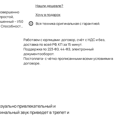
Нашли дешевле?
 совершенно
Хочу в подарок
простой,
шенный – I/50
Вся техника оригинальная с гарантией.
. Способность
в трепет и
Работаем с юрлицами: договор, счёт с НДС и без,
доставка по всей РФ, КП за 15 минут.
Поддержка по 223-ФЗ, 44-ФЗ, электронный
документооборот.
Постоплата- с чётко прописанными всеми условиями в
договоре.
визуально привлекательный и
инальный звук приведет в трепет и