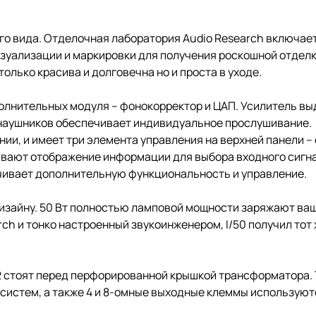
его вида. Отделочная лаборатория Audio Research включае
визуализации и маркировки для получения роскошной отдел
только красива и долговечна но и проста в уходе.
лнительных модуля – фонокорректор и ЦАП. Усилитель выд
 наушников обеспечивает индивидуальное прослушивание.
ании, и имеет три элемента управления на верхней панели –
ивают отображение информации для выбора входного сигна
чивает дополнительную функциональность и управление.
изайну. 50 Вт полностью ламповой мощности заряжают ваш
h и тонко настроенный звукоинженером, I/50 получил тот ж
2 стоят перед перфорированной крышкой трансформатора. Т
систем, а также 4 и 8-омные выходные клеммы используют