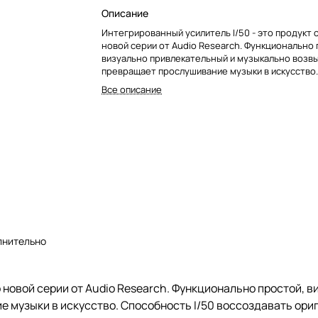
Описание
Интегрированный усилитель I/50 - это продукт
новой серии от Audio Research. Функционально 
визуально привлекательный и музыкально возвы
превращает прослушивание музыки в искусство
I/50 воссоздавать оригинальный звук приведет 
Все описание
возбуждение всех, кто его услышит.
лнительно
 новой серии от Audio Research. Функционально простой, 
 музыки в искусство. Способность I/50 воссоздавать ориг