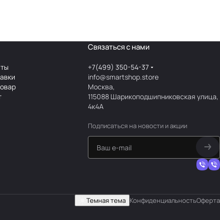
Связаться с нами
аты
+7(499) 350-54-37
тавки
info@smartshop.store
товар
Москва,
т
115088 Шарикоподшипниковская улица,
4к4А
Подписаться
на новости и акции
Темная тема
Конфиденциальность
Оферта