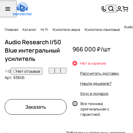
Audi
Главная
Каталог
Hi-Fi
Усилители звука
Усилители ламповые
Audio Research I/50
966 000 ₽/
шт
Blue интегральный
усилитель
Нет в наличии
0
Нет отзывов
Рассчитать доставку
Арт.
93806
Нашли дешевле?
Хочу в подарок
Вся техника
Заказать
оригинальная с
гарантией.
Работаем с юрлицами: договор,