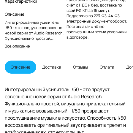
Характеристики
счёт с НДС и без, доставка по
всей РФ, КП за 15 минут.
Описание
Поддержка по 223-ФЗ, 44-ФЗ,
электронный документооборот.
Интегрированный усилитель
Постоплата- с чётко
I/50 - это продукт совершенно
прописанными всеми условиями
новой серии от Audio Research.
в договоре.
Функционально простой,
визуально привлекательный и
Все описание
музыкально возвышенный – I/50
превращает прослушивание
музыки в искусство.
Способность I/50 воссоздавать
Описание
Доставка
Отзывы
Оплата
До
оригинальный звук приведет в
трепет и возбуждение всех, кто
его услышит.
Интегрированный усилитель I/50 - это продукт
совершенно новой серии от Audio Research.
Функционально простой, визуально привлекательный
и музыкально возвышенный – I/50 превращает
прослушивание музыки в искусство. Способность I/50
воссоздавать оригинальный звук приведет в трепет и
возбуждение всех, кто его услышит.