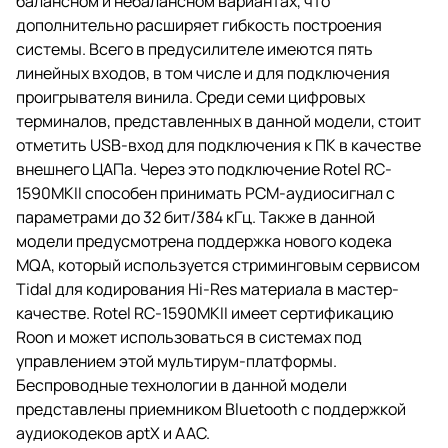
балансном и небалансном вариантах, что
дополнительно расширяет гибкость построения
системы. Всего в предусилителе имеются пять
линейных входов, в том числе и для подключения
проигрывателя винила. Среди семи цифровых
терминалов, представленных в данной модели, стоит
отметить USB-вход для подключения к ПК в качестве
внешнего ЦАПа. Через это подключение Rotel RC-
1590MKII способен принимать PCM-аудиосигнал с
параметрами до 32 бит/384 кГц. Также в данной
модели предусмотрена поддержка нового кодека
MQA, который используется стриминговым сервисом
Tidal для кодирования Hi-Res материала в мастер-
качестве. Rotel RC-1590MKII имеет сертификацию
Roon и может использоваться в системах под
управлением этой мультирум-платформы.
Беспроводные технологии в данной модели
представлены приемником Bluetooth с поддержкой
аудиокодеков aptX и AAC.