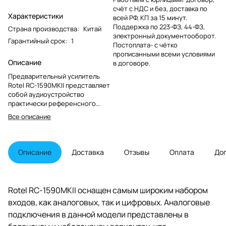
счёт с НДС и без, доставка по
Характеристики
всей РФ, КП за 15 минут.
Поддержка по 223-ФЗ, 44-ФЗ,
Страна производства
:
Китай
электронный документооборот.
Гарантийный срок
:
1
Постоплата- с чётко
прописанными всеми условиями
Описание
в договоре.
Предварительный усилитель
Rotel RC-1590MKII представляет
собой аудиоустройство
практически референсного
класса. Аппарат рассчитан на
Все описание
использование в системах
слушателей, которые хотели бы
получить бескомпромиссное
звучание музыки.
Описание
Доставка
Отзывы
Оплата
До
Rotel RC-1590MKII оснащен самым широким набором
входов, как аналоговых, так и цифровых. Аналоговые
подключения в данной модели представлены в