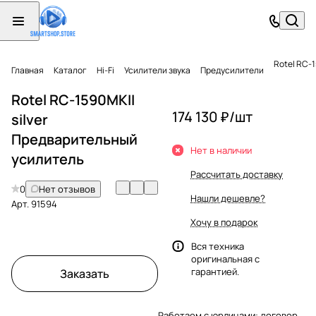
Rotel RC-
Главная
Каталог
Hi-Fi
Усилители звука
Предусилители
Rotel RC-1590MKII
174 130 ₽/
шт
silver
Предварительный
Нет в наличии
усилитель
Рассчитать доставку
0
Нет отзывов
Нашли дешевле?
Арт.
91594
Хочу в подарок
Вся техника
оригинальная с
гарантией.
Заказать
Работаем с юрлицами: договор,