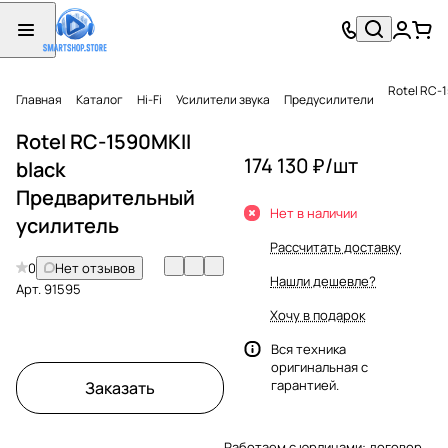
Rotel RC-
Главная
Каталог
Hi-Fi
Усилители звука
Предусилители
Rotel RC-1590MKII
174 130 ₽/
шт
black
Предварительный
Нет в наличии
усилитель
Рассчитать доставку
0
Нет отзывов
Нашли дешевле?
Арт.
91595
Хочу в подарок
Вся техника
оригинальная с
гарантией.
Заказать
Работаем с юрлицами: договор,