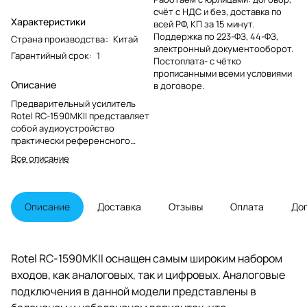
счёт с НДС и без, доставка по
Характеристики
всей РФ, КП за 15 минут.
Поддержка по 223-ФЗ, 44-ФЗ,
Страна производства
:
Китай
электронный документооборот.
Гарантийный срок
:
1
Постоплата- с чётко
прописанными всеми условиями
Описание
в договоре.
Предварительный усилитель
Rotel RC-1590MKII представляет
собой аудиоустройство
практически референсного
класса. Аппарат рассчитан на
Все описание
использование в системах
слушателей, которые хотели бы
получить бескомпромиссное
звучание музыки.
Описание
Доставка
Отзывы
Оплата
До
Rotel RC-1590MKII оснащен самым широким набором
входов, как аналоговых, так и цифровых. Аналоговые
подключения в данной модели представлены в