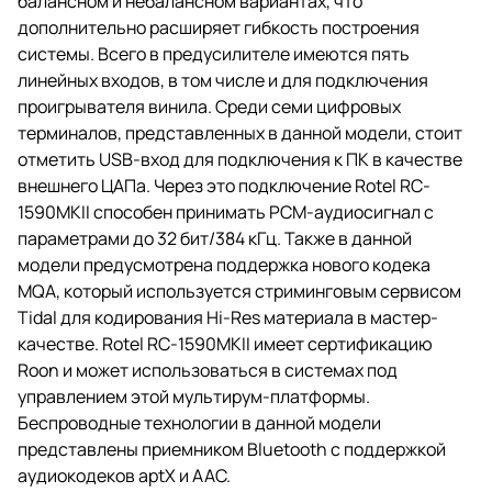
балансном и небалансном вариантах, что
дополнительно расширяет гибкость построения
системы. Всего в предусилителе имеются пять
линейных входов, в том числе и для подключения
проигрывателя винила. Среди семи цифровых
терминалов, представленных в данной модели, стоит
отметить USB-вход для подключения к ПК в качестве
внешнего ЦАПа. Через это подключение Rotel RC-
1590MKII способен принимать PCM-аудиосигнал с
параметрами до 32 бит/384 кГц. Также в данной
модели предусмотрена поддержка нового кодека
MQA, который используется стриминговым сервисом
Tidal для кодирования Hi-Res материала в мастер-
качестве. Rotel RC-1590MKII имеет сертификацию
Roon и может использоваться в системах под
управлением этой мультирум-платформы.
Беспроводные технологии в данной модели
представлены приемником Bluetooth с поддержкой
аудиокодеков aptX и AAC.