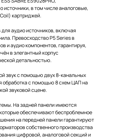
П ESS SABRE ES9028PRO,
 источники, в том числе аналоговые,
Coil) картриджей.
 для аудио источников, включая
ила. Превосходство P5 Series в
ов и аудио компонентов, гарантируя,
ючён в элегантный корпус
ческой детальностью.
вой звук с помощью двух 8-канальных
 обработка с помощью 8 схем ЦАП на
кой звуковой сцене.
темы. На задней панели имеются
, которые обеспечивают беспроблемное
ешения на передней панели гарантируют
сформаторов собственного производства
ования цифровой, аналоговой секций и