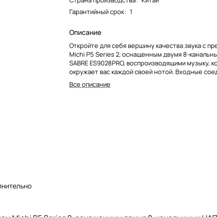
Страна производства
:
Китай
Гарантийный срок
:
1
Описание
Откройте для себя вершину качества звука с п
Michi P5 Series 2, оснащенным двумя 8-канальн
SABRE ES9028PRO, воспроизводящими музыку, к
окружает вас каждой своей нотой. Входные со
поддерживают ваши аудио источники, в том чис
Все описание
аналоговые, цифровые, PC-USB с MQA, Bluetooth 
имеется вход фонокорректора для MM (Moving 
(Moving Coil) картриджей.
лнительно