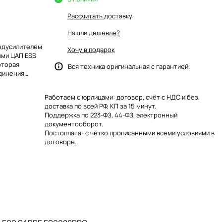
Рассчитать доставку
Нашли дешевле?
редусилителем
Хочу в подарок
ыми ЦАП ESS
оторая
Вся техника оригинальная с гарантией.
единения
ле
с aptX-HD, и
Работаем с юрлицами: договор, счёт с НДС и без,
Magnet) и MC
доставка по всей РФ, КП за 15 минут.
Поддержка по 223-ФЗ, 44-ФЗ, электронный
документооборот.
Постоплата- с чётко прописанными всеми условиями в
договоре.