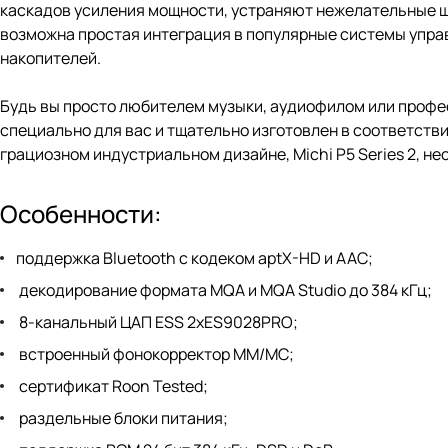
каскадов усиления мощности, устраняют нежелательные шу
возможна простая интеграция в популярные системы управ
накопителей.
Будь вы просто любителем музыки, аудиофилом или профе
специально для вас и тщательно изготовлен в соответств
грациозном индустриальном дизайне, Michi P5 Series 2, 
Особенности:
поддержка Bluetooth с кодеком aptX-HD и AAC;
декодирование формата MQA и MQA Studio до 384 кГц;
8-канальный ЦАП ESS 2xES9028PRO;
встроенный фонокорректор MM/MC;
сертификат Roon Tested;
раздельные блоки питания;