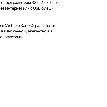
годаря разъемам RS232 и Ethernet
ез Интернет или с USB флеш-
 Michi P5 Series 2 разработан
 в изысканном, элегантном и
удиосистемы.