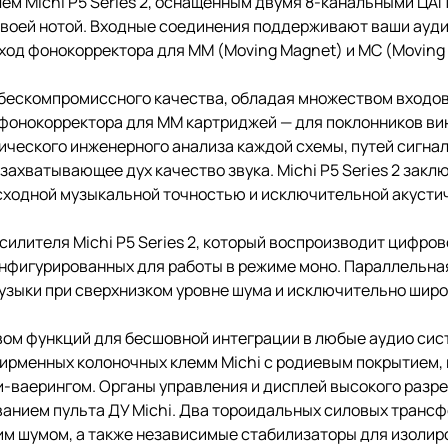
лем Michi P5 Series 2, оснащенным двумя 8-канальными ЦА
воей нотой. Входные соединения поддерживают ваши аудио
вход фонокорректора для MM (Moving Magnet) и MC (Moving 
к бескомпромиссного качества, обладая множеством входов
д фонокорректора для MM картриджей — для поклонников вин
ического инженерного анализа каждой схемы, путей сигнал
ахватывающее дух качество звука. Michi P5 Series 2 закл
осходной музыкальной точностью и исключительной акусти
силителя Michi P5 Series 2, который воспроизводит цифро
фигурированных для работы в режиме моно. Параллельная
узыки при сверхнизком уровне шума и исключительно широ
вом функций для бесшовной интеграции в любые аудио сис
фирменных колоночных клемм Michi с родиевым покрытием
и-ваерингом. Органы управления и дисплей высокого разр
ованием пульта ДУ Michi. Два тороидальных силовых тран
им шумом, а также независимые стабилизаторы для изолир