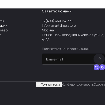
Связаться с нами
аты
+7(499) 350-54-37
тавки
info@smartshop.store
товар
Москва,
т
115088 Шарикоподшипниковская улица,
4к4А
Подписаться
на новости и акции
Темная тема
Конфиденциальность
Оферта