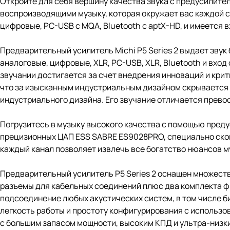
Откройте для себя вершину качества звука с предусилите
воспроизводящими музыку, которая окружает вас каждой с
цифровые, PC-USB с MQA, Bluetooth с aptX-HD, и имеется 
Предварительный усилитель Michi P5 Series 2 выдает зву
аналоговые, цифровые, XLR, PC-USB, XLR, Bluetooth и вхо
звучании достигается за счет внедрения инноваций и крит
что за изысканным индустриальным дизайном скрывается з
индустриального дизайна. Его звучание отличается прев
Погрузитесь в музыку высокого качества с помощью преду
прецизионных ЦАП ESS SABRE ES9028PRO, специально скон
каждый канал позволяет извлечь все богатство нюансов м
Предварительный усилитель P5 Series 2 оснащен множест
разъемы для кабельных соединений плюс два комплекта 
подсоединение любых акустических систем, в том числе б
легкость работы и простоту конфигурирования с использ
с большим запасом мощности, высоким КПД и ультра-низк