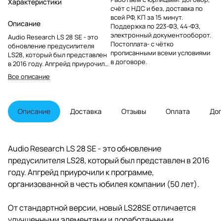
Характеристики
счёт с НДС и без, доставка по
всей РФ, КП за 15 минут.
Описание
Поддержка по 223-ФЗ, 44-ФЗ,
электронный документооборот.
Audio Research LS 28 SE - это
Постоплата- с чётко
обновление предусилителя
прописанными всеми условиями
LS28, который был представлен
в договоре.
в 2016 году. Апгрейд приурочили
к программе, организованной в
Все описание
честь юбилея компании (50 лет).
Описание
Доставка
Отзывы
Оплата
До
Audio Research LS 28 SE - это обновление
предусилителя LS28, который был представлен в 2016
году. Апгрейд приурочили к программе,
организованной в честь юбилея компании (50 лет).
От стандартной версии, новый LS28SE отличается
улучшенными элементами и доработанными