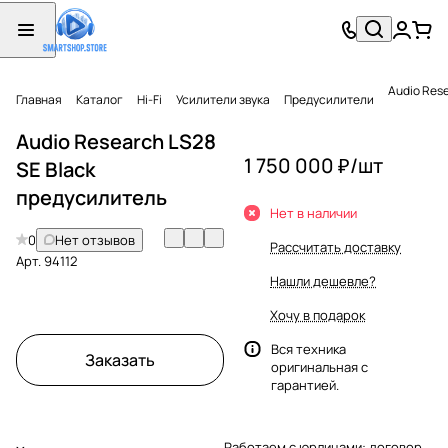
Audio Res
Главная
Каталог
Hi-Fi
Усилители звука
Предусилители
Audio Research LS28
1 750 000 ₽/
шт
SE Black
предусилитель
Нет в наличии
0
Нет отзывов
Рассчитать доставку
Арт.
94112
Нашли дешевле?
Хочу в подарок
Вся техника
Заказать
оригинальная с
гарантией.
Работаем с юрлицами: договор,