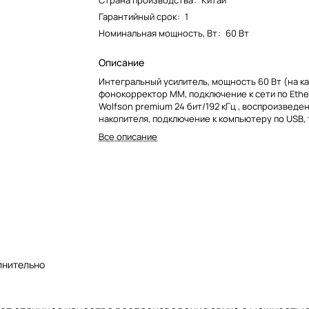
Страна производства
:
Китай
Гарантийный срок
:
1
Номинальная мощность, Вт
:
60 Вт
Описание
Интегральный усилитель, мощность 60 Вт (на ка
фонокорректор MM, подключение к сети по Ethe
Wolfson premium 24 бит/192 кГц , воспроизведен
накопителя, подключение к компьютеру по USB,
трансформатор, потребляемая мощность 230 Вт
Все описание
лнительно