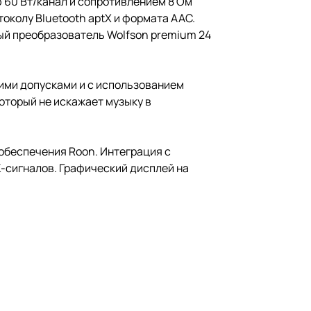
ю 60 Вт/канал и сопротивлением 8 Ом
токолу Bluetooth aptX и формата ААС.
ый преобразователь Wolfson premium 24
гими допусками и с использованием
оторый не искажает музыку в
 обеспечения Roon. Интеграция с
К-сигналов. Графический дисплей на