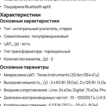
Поддержка Bluetooth aptX
Характеристики
Основные характеристики
Тип : интегральный усилитель, стерео
Схемотехника : полупроводниковый
ЦАП_(р) : есть
Тип трансформатора : тороидальный
Количество каналов_(р) : 2
Основные параметры
Микросхема ЦАП : Texas Instruments (32 бит/364 кГц)
Выходная мощность_(у) : 2 х 60 Вт (8 Ом), 2 х 120 Вт (4 О
Входное сопротивление : Line: 24 кОм, Digital: 75 кОм, Ph
Диапазон воспроизводимых частот : 10 - 100000 Гц (±0.5
Коэффициент гармоник : 0.03 % (20 Гц - 20 кГц, 8 Ом)