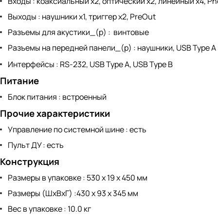
Входы : коаксиальный x2, оптический x2, линейный x4, P
Выходы : наушники x1, триггер x2, PreOut
Разъемы для акустики_(р) : винтовые
Разъемы на передней панели_(р) : наушники, USB Type A
Интерфейсы : RS-232, USB Type A, USB Type B
Питан
ие
Блок питания : встроенный
Прочие характеристики
Управление по системной шине : есть
Пульт ДУ : есть
Конструкция
Размеры в упаковке : 530 x 19 x 450 мм
Размеры (ШхВхГ) :430 x 93 x 345 мм
Вес в упаковке : 10.0 кг