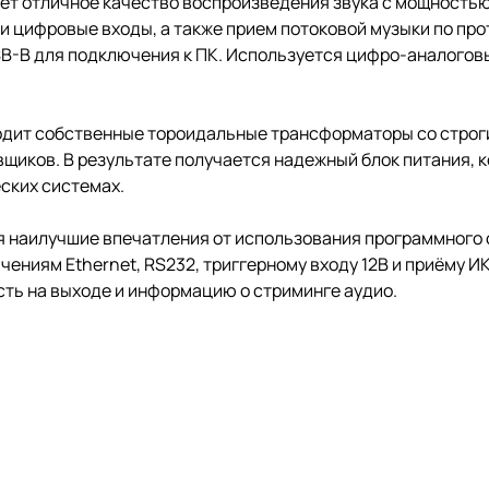
гает отличное качество воспроизведения звука с мощность
 и цифровые входы, а также прием потоковой музыки по про
SB-B для подключения к ПК. Используется цифро-аналогов
изводит собственные тороидальные трансформаторы со стро
щиков. В результате получается надежный блок питания, к
ских системах.
вая наилучшие впечатления от использования программного
ниям Ethernet, RS232, триггерному входу 12В и приёму И
ть на выходе и информацию о стриминге аудио.