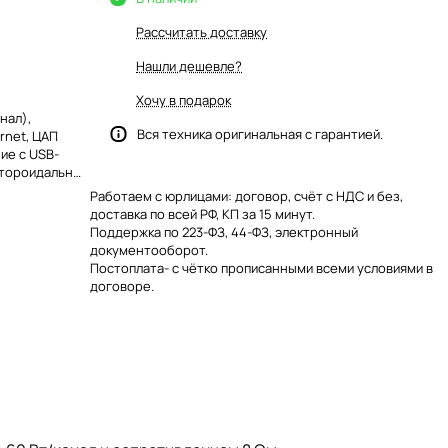
Рассчитать доставку
Нашли дешевле?
Хочу в подарок
нал),
Вся техника оригинальная с гарантией.
rnet, ЦАП
ие с USB-
 тороидальный
.
Работаем с юрлицами: договор, счёт с НДС и без,
доставка по всей РФ, КП за 15 минут.
Поддержка по 223-ФЗ, 44-ФЗ, электронный
документооборот.
Постоплата- с чётко прописанными всеми условиями в
договоре.