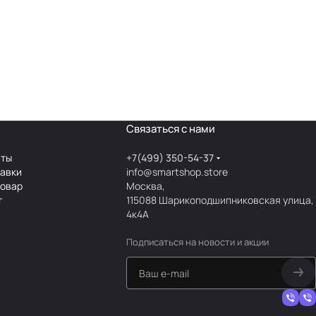
Связаться с нами
аты
+7(499) 350-54-37
тавки
info@smartshop.store
товар
Москва,
т
115088 Шарикоподшипниковская улица,
4к4А
Подписаться
на новости и акции