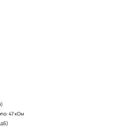
м)
ono: 47 кОм
 дБ)