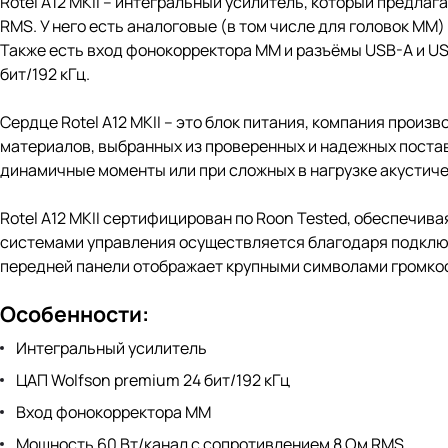
Rotel A12 MKII – интегральный усилитель, который предла
RMS. У него есть аналоговые (в том числе для головок MM)
Также есть вход фонокорректора ММ и разъёмы USB-A и U
бит/192 кГц.
Сердце Rotel A12 MKII – это блок питания, компания про
материалов, выбранных из проверенных и надежных постав
динамичные моменты или при сложных в нагрузке акустиче
Rotel A12 MKII сертифицирован по Roon Tested, обеспечи
системами управления осуществляется благодаря подключе
передней панели отображает крупными символами громкос
Особенности:
Интегральный усилитель
ЦАП Wolfson premium 24 бит/192 кГц
Вход фонокорректора ММ
Мощность 60 Вт/канал с сопротивлением 8 Ом RMS