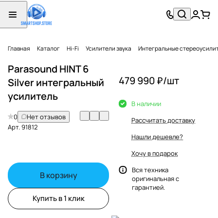
Главная
Каталог
Hi-Fi
Усилители звука
Интегральные стереоусили
Parasound HINT 6
479 990 ₽/
шт
Silver интегральный
усилитель
В наличии
0
Нет отзывов
Рассчитать доставку
Арт.
91812
Нашли дешевле?
Хочу в подарок
Вся техника
В корзину
оригинальная с
гарантией.
Купить в 1 клик