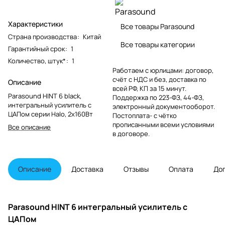
Характеристики
Все товары Parasound
Страна производства
:
Китай
Все товары категории
Гарантийный срок
:
1
Количество, штук*
:
1
Работаем с юрлицами: договор,
счёт с НДС и без, доставка по
Описание
всей РФ, КП за 15 минут.
Parasound HINT 6 black,
Поддержка по 223-ФЗ, 44-ФЗ,
интегральный усилитель с
электронный документооборот.
ЦАПом серии Halo, 2х160Вт
Постоплата- с чётко
прописанными всеми условиями
Все описание
в договоре.
Описание
Доставка
Отзывы
Оплата
До
Parasound HINT 6 интегральный усилитель с
ЦАПом