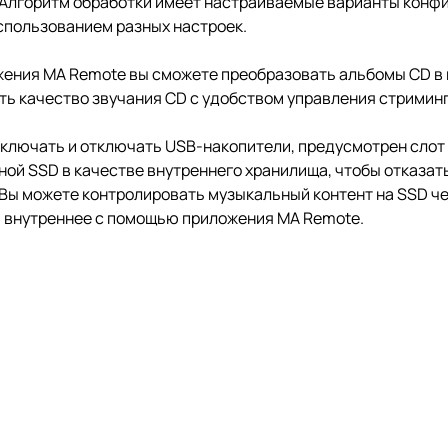
 Алгоритм обработки имеет настраиваемые варианты конф
использованием разных настроек.
жения MA Remote вы сможете преобразовать альбомы CD в
ать качество звучания CD с удобством управления стримин
дключать и отключать USB-накопители, предусмотрен слот
ой SSD в качестве внутреннего хранилища, чтобы отказат
 Вы можете контролировать музыкальный контент на SSD чер
а внутреннее с помощью приложения MA Remote.