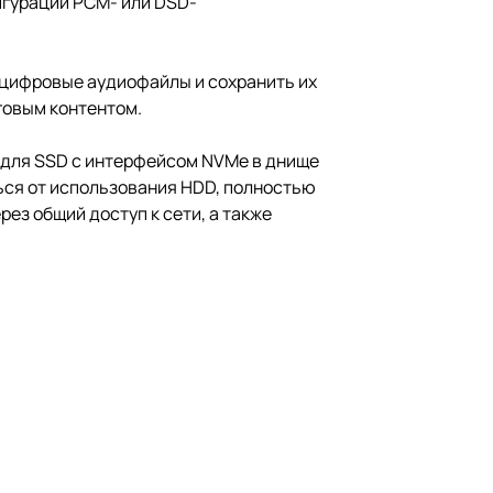
игурации PCM- или DSD-
 цифровые аудиофайлы и сохранить их
говым контентом.
 для SSD с интерфейсом NVMe в днище
ься от использования HDD, полностью
ез общий доступ к сети, а также