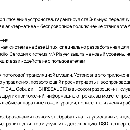
 подключения устройства, гарантируя стабильную передачу
ая альтернатива – беспроводное подключение стандарта Wi
ения
мная система на базе Linux, специально разработанная дл
udio. Сегодня система MA Player вышла на новый уровень, 
ющих взаимодействие с пользователем.
потоковой трансляцией музыки. Установив это приложение 
тр управления, позволяющий просматривать и воспроизвод
, TIDAL, Qobuz и HIGHRESAUDIO в высоком разрешении, сл
з других приложений, информацию о треках вы можете про
ь любые аппаратные конфигурации, полностью изменяя раб
реобразования позволяет обрабатывать аудиоданные в ци
устранить джиттер и улучшить детализацию. DSD-конверт