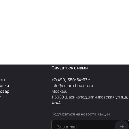
Связаться с нами
аты
+7(499) 350-54-37
тавки
info@smartshop.store
товар
Москва,
т
115088 Шарикоподшипниковская улица,
4к4А
Подписаться
на новости и акции