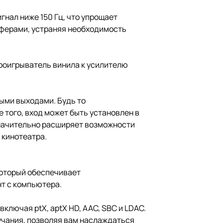
нал ниже 150 Гц, что упрощает
уферами, устраняя необходимость
роигрыватель винила к усилителю
ыми выходами. Будь то
 того, вход может быть установлен в
значительно расширяет возможности
 кинотеатра.
который обеспечивает
нт с компьютера.
ключая ptX, aptX HD, AAC, SBC и LDAC.
учания, позволяя вам наслаждаться