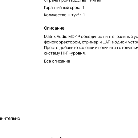
Страна производства
:
Китай
Гарантийный срок
:
1
Количество, штук*
:
1
Описание
Matrix Audio MD-1P объединяет интегральный ус
фонокорректором, стример и ЦАП в одном устр
Просто добавьте колонки и получите готовую 
систему Hi-Fi-уровня.
Все описание
лнительно