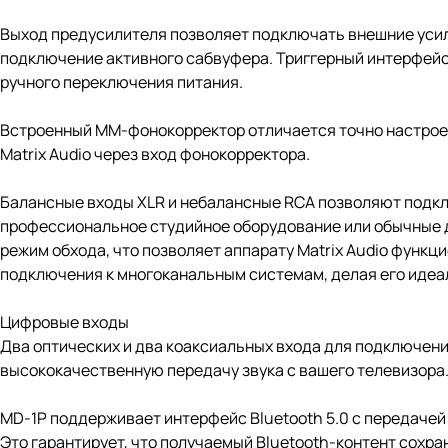
Выход предусилителя позволяет подключать внешние усил
подключение активного сабвуфера. Триггерный интерфей
ручного переключения питания.
Встроенный ММ-фонокорректор отличается точно настрое
Matrix Audio через вход фонокорректора.
Балансные входы XLR и небалансные RCA позволяют подкл
профессиональное студийное оборудование или обычные до
режим обхода, что позволяет аппарату Matrix Audio функ
подключения к многоканальным системам, делая его идеал
Цифровые входы
Два оптических и два коаксиальных входа для подключен
высококачественную передачу звука с вашего телевизора.
MD-1P поддерживает интерфейс Bluetooth 5.0 с передачей з
Это гарантирует, что получаемый Bluetooth-контент сохр