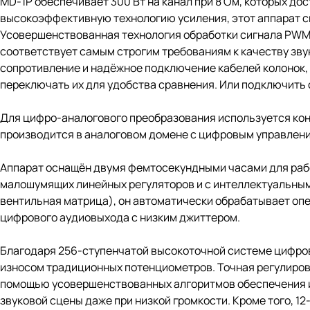
MD-1P обеспечивает 300 Вт на канал при 8 Ом, которых до
высокоэффективную технологию усиления, этот аппарат с
Усовершенствованная технология обработки сигнала PWM 
соответствует самым строгим требованиям к качеству зву
сопротивление и надёжное подключение кабелей колонок,
переключать их для удобства сравнения. Или подключить о
Для цифро-аналогового преобразования используется кон
производится в аналоговом домене с цифровым управлен
Аппарат оснащён двумя фемтосекундными часами для работы
малошумящих линейных регуляторов и с интеллектуальным
вентильная матрица), он автоматически обрабатывает опе
цифрового аудиовыхода с низким джиттером.
Благодаря 256-ступенчатой ​​высокоточной системе цифр
износом традиционных потенциометров. Точная регулировк
помощью усовершенствованных алгоритмов обеспечения и
звуковой сцены даже при низкой громкости. Кроме того, 