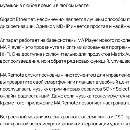
музыкой в ​​любое время и в любом месте.
Gigabit Ethernet, несомненно, является лучшим способом
дискретизации. Однако у MD-1P имеется простая и надёжн
Аппарат работает на базе системы MA Player нового покол
MA Player – это продвинутая и оптимизированная програм
Hi-Fi. Она доступна исключительно для продуктов Matrix A
воспроизведения, но и обретя ряд новых функций, улучша
MA Remote служит основным инструментом для управления 
вы превратите свой смартфон или планшет в удобный цен
прослушивать музыку стриминговых сервисов SONY Select
онлайн-радиостанций. Даже если музыка транслируется и
Кроме того, приложение MA Remote позволяет настраиват
Встроенный механизм асинхронного апсемплинга и DSD-п
асинхронной передискретизации и интерполяции удается 