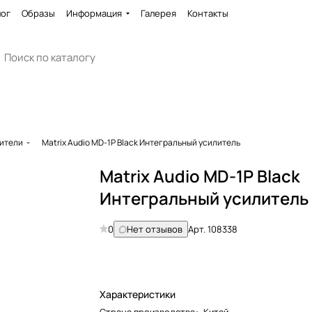
лог
Образы
Информация
Галерея
Контакты
ители
Matrix Audio MD-1P Black Интегральный усилитель
Matrix Audio MD-1P Black
Интегральный усилитель
0
Нет отзывов
Арт.
108338
Характеристики