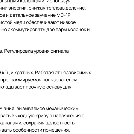
апольными колонками. Используя
ии энергии, снижая тепловыделение.
е и детальное звучание MD-1P
чистой меди обеспечивают низкое
но скоммутировать две пары колонок и
. Регулировка уровня сигнала
 кГц и кратных. Работая от независимых
– программируемая пользователем
акладывает прочную основу для
вучания, вызываемое механическим
ровать выходную кривую напряжения с
каналами, сохраняя целостность
тывать особенности помещения.