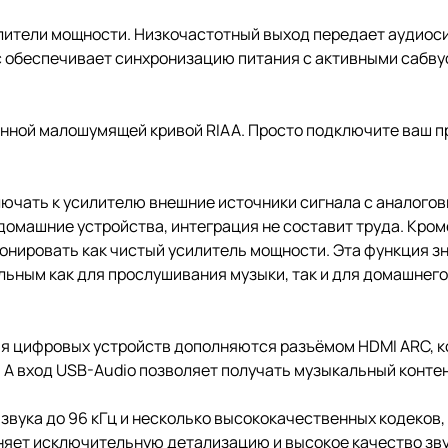
ители мощности. Низкочастотный выход передает аудиосиг
с обеспечивает синхронизацию питания с активными сабв
нной малошумящей кривой RIAA. Просто подключите ваш п
ючать к усилителю внешние источники сигнала с аналогов
машние устройства, интеграция не составит труда. Кроме
ционировать как чистый усилитель мощности. Эта функция 
ьным как для прослушивания музыки, так и для домашнего
ия цифровых устройств дополняются разъёмом HDMI ARC, 
 А вход USB-Audio позволяет получать музыкальный конте
вука до 96 кГц и несколько высококачественных кодеков, в
аняет исключительную детализацию и высокое качество зв