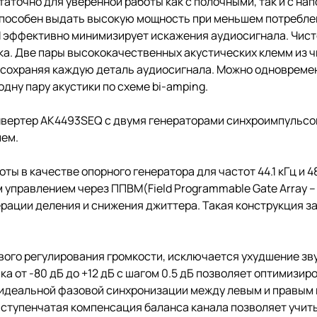
статочно для уверенной работы как с полочными, так и с н
пособен выдать высокую мощность при меньшем потреблен
эффективно минимизирует искажения аудиосигнала. Чисто
ка. Две пары высококачественных акустических клемм из 
 сохраняя каждую деталь аудиосигнала. Можно одновремен
дну пару акустики по схеме bi-amping.
вертер AK4493SEQ с двумя генераторами синхроимпульсов
ием.
 в качестве опорного генератора для частот 44.1 кГц и 48
 управлением через ППВМ(Field Programmable Gate Array 
рации деления и снижения джиттера. Такая конструкция з
ового регулирования громкости, исключается ухудшение з
а от -80 дБ до +12 дБ с шагом 0.5 дБ позволяет оптимизи
деальной фазовой синхронизации между левым и правым 
12-ступенчатая компенсация баланса канала позволяет учи