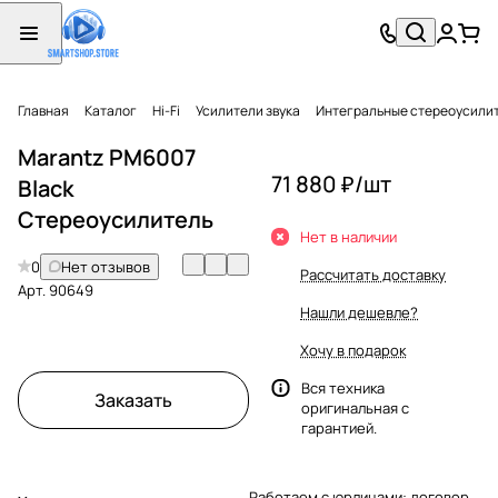
Главная
Каталог
Hi-Fi
Усилители звука
Интегральные стереоусили
Marantz PM6007
71 880 ₽/
шт
Black
Стереоусилитель
Нет в наличии
0
Нет отзывов
Рассчитать доставку
Арт.
90649
Нашли дешевле?
Хочу в подарок
Вся техника
Заказать
оригинальная с
гарантией.
Работаем с юрлицами: договор,