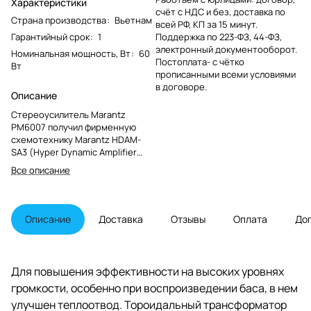
Характеристики
счёт с НДС и без, доставка по
Страна производства
:
Вьетнам
всей РФ, КП за 15 минут.
Гарантийный срок
:
1
Поддержка по 223-ФЗ, 44-ФЗ,
электронный документооборот.
Номинальная мощность, Вт
:
60
Постоплата- с чётко
Вт
прописанными всеми условиями
в договоре.
Описание
Стереоусилитель Marantz
PM6007 получил фирменную
схемотехнику Marantz HDAM-
SA3 (Hyper Dynamic Amplifier
Module на дискретных
Все описание
элементах) с токовой обратной
связью, нацеленную на
расширенный динамический
диапазон с уменьшенными
Описание
Доставка
Отзывы
Оплата
До
искажениями. PM6007 выдаст 45
Вт мощности RMS на 8-Омные
колонки, перекрывая
стандартный слышимый
Для повышения эффективности на высоких уровнях
диапазон частот.
громкости, особенно при воспроизведении баса, в нем
улучшен теплоотвод. Тороидальный трансформатор