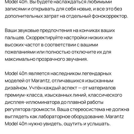
Model 40n. Вы будете наслаждаться любимыми
записями и открывать для себя новые, и все это без
дополнительных затрат на отдельный фонокорректор.
Ваши звуковые предпочтения на кончиках ваших
пальцев. Скорректируйте настройки низких или
высоких частот в соответствии с вашими
пожеланиями или полностью отключите их для
максимально прозрачного звучания.
Model 40n является наследником легендарных
моделей от Marantz, отличавшихся изысканным
дизайном. Учтён каждый аспект — от материалов
премиум-класса, изысканных линий, классического
дисплея-иллюминатора до плавной работы
регулятора громкости. Ваша стереосистема не должна
выглядеть как лабораторное оборудование. Marantz
Model 40n нужно увидеть, ощутить и услышать.