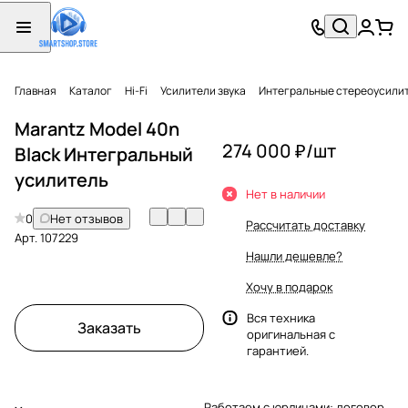
Главная
Каталог
Hi-Fi
Усилители звука
Интегральные стереоусили
Marantz Model 40n
274 000 ₽/
шт
Black Интегральный
усилитель
Нет в наличии
0
Нет отзывов
Рассчитать доставку
Арт.
107229
Нашли дешевле?
Хочу в подарок
Вся техника
Заказать
оригинальная с
гарантией.
Работаем с юрлицами: договор,