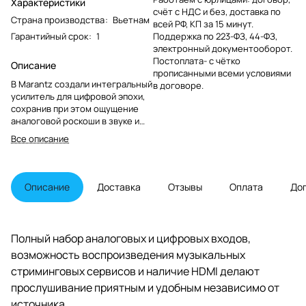
Характеристики
счёт с НДС и без, доставка по
Страна производства
:
Вьетнам
всей РФ, КП за 15 минут.
Гарантийный срок
:
1
Поддержка по 223-ФЗ, 44-ФЗ,
электронный документооборот.
Постоплата- с чётко
Описание
прописанными всеми условиями
В Marantz создали интегральный
в договоре.
усилитель для цифровой эпохи,
сохранив при этом ощущение
аналоговой роскоши в звуке и
дизайне. Marantz Model 40n -
Все описание
интегральный стереоусилитель.
Созданный со страстью и
исключительным вниманием к
деталям, каждый его элемент
Описание
Доставка
Отзывы
Оплата
До
приближает вас к музыке,
которую вы любите.
Полный набор аналоговых и цифровых входов,
возможность воспроизведения музыкальных
стриминговых сервисов и наличие HDMI делают
прослушивание приятным и удобным независимо от
источника.