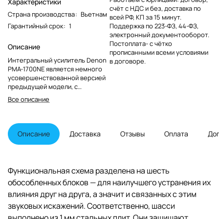
Характеристики
счёт с НДС и без, доставка по
Страна производства
:
Вьетнам
всей РФ, КП за 15 минут.
Гарантийный срок
:
1
Поддержка по 223-ФЗ, 44-ФЗ,
электронный документооборот.
Постоплата- с чётко
Описание
прописанными всеми условиями
Интегральный усилитель Denon
в договоре.
PMA-1700NE является немного
усовершенствованной версией
предыдущей модели, с
аналогичными функциональными
Все описание
возможностями. Аппарат имеет
узнаваемый дизайн с изогнутой
передней панелью из алюминия,
в центре которой находится
Описание
Доставка
Отзывы
Оплата
До
крупная рукоятка регулировки
громкости, а слева от нее –
регуляторы тембра в области
НЧ и ВЧ, а также стерео баланса.
Функциональная схема разделена на шесть
обособленных блоков — для наилучшего устранения их
влияния друг на друга, а значит и связанных с этим
звуковых искажений. Соответственно, шасси
выполнено из 1 мм стальных плит. Они защищают