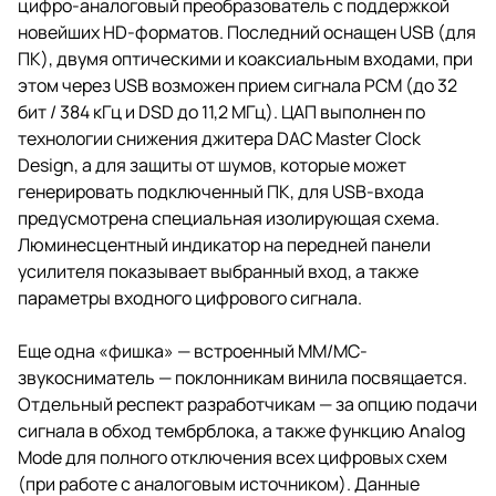
цифро-аналоговый преобразователь с поддержкой
новейших HD-форматов. Последний оснащен USB (для
ПК), двумя оптическими и коаксиальным входами, при
этом через USB возможен прием сигнала PCM (до 32
бит / 384 кГц и DSD до 11,2 МГц). ЦАП выполнен по
технологии снижения джитера DAC Master Clock
Design, а для защиты от шумов, которые может
генерировать подключенный ПК, для USB-входа
предусмотрена специальная изолирующая схема.
Люминесцентный индикатор на передней панели
усилителя показывает выбранный вход, а также
параметры входного цифрового сигнала.
Еще одна «фишка» — встроенный MM/MC-
звукосниматель — поклонникам винила посвящается.
Отдельный респект разработчикам — за опцию подачи
сигнала в обход тембрблока, а также функцию Analog
Mode для полного отключения всех цифровых схем
(при работе с аналоговым источником). Данные