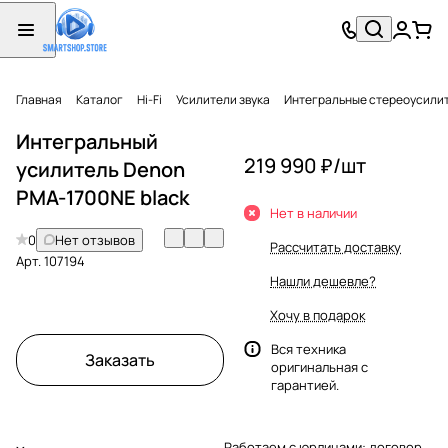
Главная
Каталог
Hi-Fi
Усилители звука
Интегральные стереоусили
Интегральный
219 990 ₽/
шт
усилитель Denon
PMA-1700NE black
Нет в наличии
0
Нет отзывов
Рассчитать доставку
Арт.
107194
Нашли дешевле?
Хочу в подарок
Вся техника
Заказать
оригинальная с
гарантией.
Работаем с юрлицами: договор,