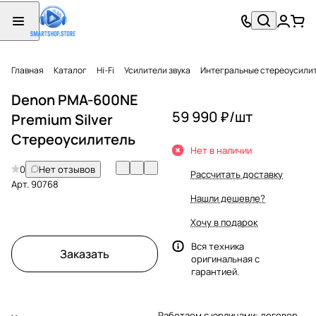
Главная
Каталог
Hi-Fi
Усилители звука
Интегральные стереоусили
Denon PMA-600NE
59 990 ₽/
шт
Premium Silver
Стереоусилитель
Нет в наличии
0
Нет отзывов
Рассчитать доставку
Арт.
90768
Нашли дешевле?
Хочу в подарок
Вся техника
Заказать
оригинальная с
гарантией.
Работаем с юрлицами: договор,