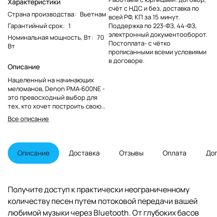
Характеристики
счёт с НДС и без, доставка по
Страна производства
:
Вьетнам
всей РФ, КП за 15 минут.
Гарантийный срок
:
1
Поддержка по 223-ФЗ, 44-ФЗ,
электронный документооборот.
Номинальная мощность, Вт
:
70
Постоплата- с чётко
Вт
прописанными всеми условиями
в договоре.
Описание
Нацеленный на начинающих
меломанов, Denon PMA-600NE -
это превосходный выбор для
тех, кто хочет построить свою
первую 2-канальную систему Hi-
Все описание
Fi. PMA-600NE обеспечивает
максимально яркое и
эмоциональное
воспроизведение винила и
Описание
Доставка
Отзывы
Оплата
До
аудио высокого разрешения
благодаря цифровым входам и
встроенному фонокорректору.
Получите доступ к практически неограниченному
количеству песен путем потоковой передачи вашей
любимой музыки через Bluetooth. От глубоких басов