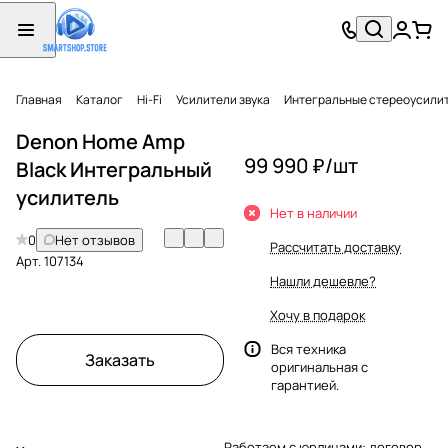
Главная
Каталог
Hi-Fi
Усилители звука
Интегральные стереоусили
Denon Home Amp
99 990 ₽/
шт
Black Интегральный
усилитель
Нет в наличии
0
Нет отзывов
Рассчитать доставку
Арт.
107134
Нашли дешевле?
Хочу в подарок
Вся техника
Заказать
оригинальная с
гарантией.
Работаем с юрлицами: договор,