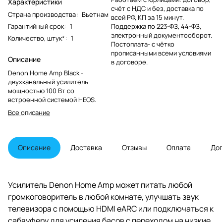
Характеристики
счёт с НДС и без, доставка по
Страна производства
:
Вьетнам
всей РФ, КП за 15 минут.
Гарантийный срок
:
1
Поддержка по 223-ФЗ, 44-ФЗ,
электронный документооборот.
Количество, штук*
:
1
Постоплата- с чётко
прописанными всеми условиями
Описание
в договоре.
Denon Home Amp Black -
двухканальный усилитель
мощностью 100 Вт со
встроенной системой HEOS.
Все описание
Описание
Доставка
Отзывы
Оплата
До
Усилитель Denon Home Amp может питать любой
громкоговоритель в любой комнате, улучшать звук
телевизора с помощью HDMI eARC или подключаться к
сабвуферу для усиления басов с переходом на низкие