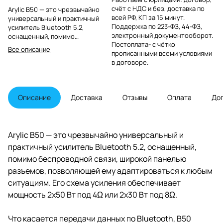
счёт с НДС и без, доставка по
Arylic B50 — это чрезвычайно
всей РФ, КП за 15 минут.
универсальный и практичный
Поддержка по 223-ФЗ, 44-ФЗ,
усилитель Bluetooth 5.2,
электронный документооборот.
оснащенный, помимо
Постоплата- с чётко
беспроводной связи, широкой
Все описание
прописанными всеми условиями
панелью разъемов,
в договоре.
позволяющей ему
адаптироваться к любым
ситуациям. Его схема усиления
обеспечивает мощность 2х50 Вт
Описание
Доставка
Отзывы
Оплата
До
под 4Ω или 2х30 Вт под 8Ω.
Arylic B50 — это чрезвычайно универсальный и
практичный усилитель Bluetooth 5.2, оснащенный,
помимо беспроводной связи, широкой панелью
разъемов, позволяющей ему адаптироваться к любым
ситуациям. Его схема усиления обеспечивает
мощность 2х50 Вт под 4Ω или 2х30 Вт под 8Ω.
Что касается передачи данных по Bluetooth, B50