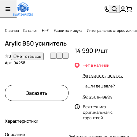
Главная
Каталог
Hi-Fi
Усилители звука
Интегральные стереоусили
Arylic B50 усилитель
14 990 ₽/
шт
0
Нет отзывов
Арт.
94268
Нет в наличии
Рассчитать доставку
Нашли дешевле?
Заказать
Хочу в подарок
Вся техника
оригинальная с
гарантией.
Характеристики
Описание
Работаем с юрлицами: договор,