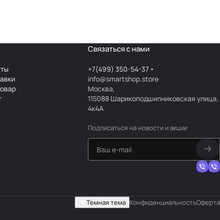
Связаться с нами
аты
+7(499) 350-54-37
тавки
info@smartshop.store
товар
Москва,
т
115088 Шарикоподшипниковская улица,
4к4А
Подписаться
на новости и акции
Темная тема
Конфиденциальность
Оферта