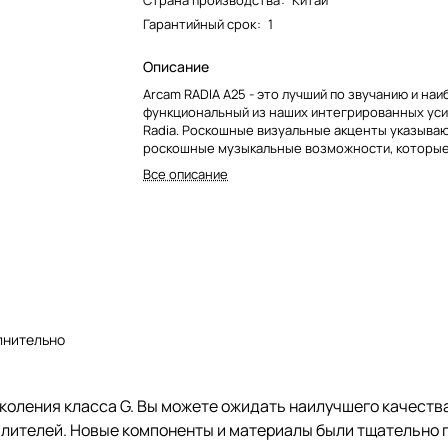
Страна производства
:
Китай
Гарантийный срок
:
1
Описание
Arcam RADIA A25 - это лучший по звучанию и на
функциональный из наших интегрированных ус
Radia. Роскошные визуальные акценты указыва
роскошные музыкальные возможности, которые
предлагает.
Все описание
лнительно
коления класса G. Вы можете ожидать наилучшего качества 
илителей. Новые компоненты и материалы были тщательно