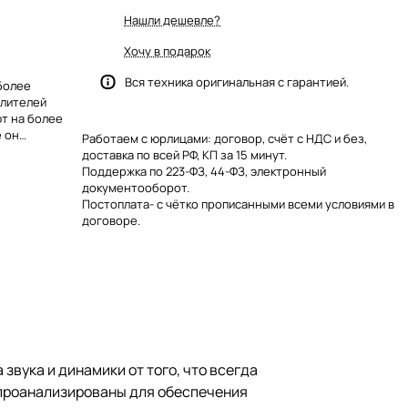
Нашли дешевле?
Хочу в подарок
Вся техника оригинальная с гарантией.
иболее
илителей
ют на более
 он
Работаем с юрлицами: договор, счёт с НДС и без,
доставка по всей РФ, КП за 15 минут.
Поддержка по 223-ФЗ, 44-ФЗ, электронный
документооборот.
Постоплата- с чётко прописанными всеми условиями в
договоре.
звука и динамики от того, что всегда
 проанализированы для обеспечения