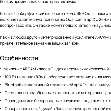
бескомпромиссных характеристик звука.
Богатый набор функций включает вход USB-C для вашего ноу
включает адаптивную технологию Qualcomm aptX с 24-битн
воспроизводите. Он также может подключаться к наушникам
Как и в любом другом интегрированном усилителе ARCAM,
привлекательное звучание ваших записей.
Особенности:
Усиление ARCAM класса G - для сверхнизких искажений
100 Вт на канал (8Ом) - обеспечивает питание динамико
Bluetooth с адаптивной технологией aptX ™ - для наил
Специально подобранные компоненты и материалы - для
Проводные или беспроводные наушники - подключите на
Совершенно новый дизайн Radia - целеустремленный и в