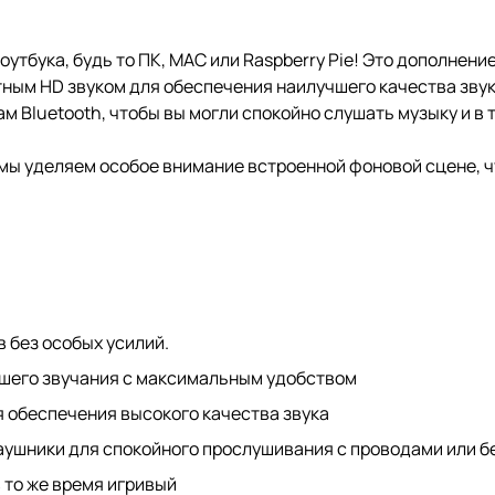
тбука, будь то ПК, MAC или Raspberry Pie! Это дополнение
ым HD звуком для обеспечения наилучшего качества звука
 Bluetooth, чтобы вы могли спокойно слушать музыку и в 
 мы уделяем особое внимание встроенной фоновой сцене, 
в без особых усилий.
учшего звучания с максимальным удобством
 обеспечения высокого качества звука
ушники для спокойного прослушивания с проводами или бе
 то же время игривый