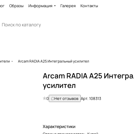
лог
Образы
Информация
Галерея
Контакты
ители
Arcam RADIA A25 Интегральный усилител
Arcam RADIA A25 Интегр
усилител
0
Нет отзывов
Арт.
108313
Характеристики