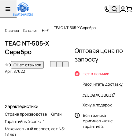
TEAC NT-505-X Серебро
Главная
Каталог
Hi-Fi
TEAC NT-505-X
Оптовая цена по
Серебро
запросу
0
Нет отзывов
Арт.
87622
Нет в наличии
Рассчитать доставку
Нашли дешевле?
Хочу в подарок
Характеристики
Страна производства
:
Китай
Вся техника
оригинальная с
Гарантийный срок
:
1
гарантией.
Максимальный возраст, лет NS
:
18 лет