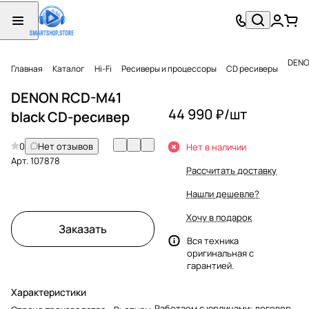
DENO
Главная
Каталог
Hi-Fi
Ресиверы и процессоры
CD ресиверы
DENON RCD-M41
44 990 ₽/
шт
black CD-ресивер
0
Нет отзывов
Нет в наличии
Арт.
107878
Рассчитать доставку
Нашли дешевле?
Хочу в подарок
Заказать
Вся техника
оригинальная с
гарантией.
Характеристики
Работаем с юрлицами: договор,