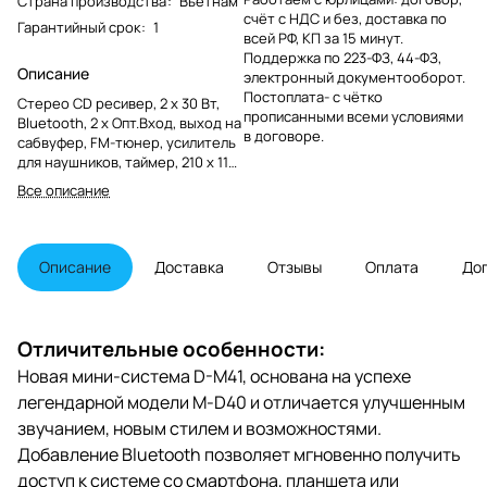
Страна производства
:
Вьетнам
счёт с НДС и без, доставка по
Гарантийный срок
:
1
всей РФ, КП за 15 минут.
Поддержка по 223-ФЗ, 44-ФЗ,
Описание
электронный документооборот.
Постоплата- с чётко
Стерео CD ресивер, 2 x 30 Вт,
прописанными всеми условиями
Bluetooth, 2 х Опт.Вход, выход на
в договоре.
сабвуфер, FM-тюнер, усилитель
для наушников, таймер, 210 x 115
x 310 мм, 4.2 кг.
Все описание
Описание
Доставка
Отзывы
Оплата
До
Отличительные особенности:
Новая мини-система D-M41, основана на успехе
легендарной модели М-D40 и отличается улучшенным
звучанием, новым стилем и возможностями.
Добавление Bluetooth позволяет мгновенно получить
доступ к системе со смартфона, планшета или