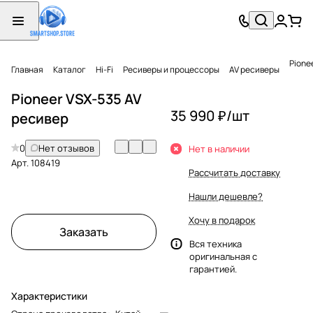
Pione
Главная
Каталог
Hi-Fi
Ресиверы и процессоры
AV ресиверы
Pioneer VSX-535 AV
35 990 ₽/
шт
ресивер
0
Нет отзывов
Нет в наличии
Арт.
108419
Рассчитать доставку
Нашли дешевле?
Хочу в подарок
Заказать
Вся техника
оригинальная с
гарантией.
Характеристики