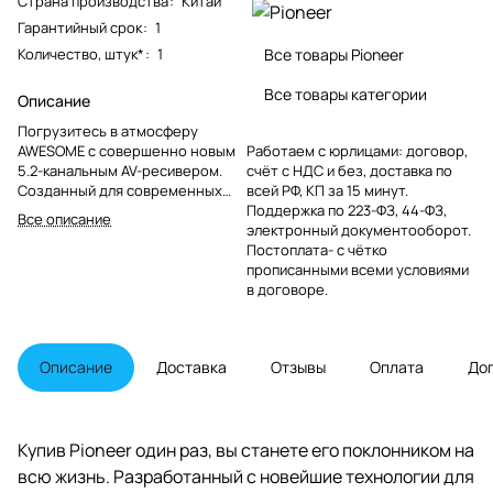
Страна производства
:
Китай
Гарантийный срок
:
1
Количество, штук*
:
1
Все товары Pioneer
Все товары категории
Описание
Погрузитесь в атмосферу
AWESOME с совершенно новым
Работаем с юрлицами: договор,
5.2-канальным AV-ресивером.
счёт с НДС и без, доставка по
Созданный для современных
всей РФ, КП за 15 минут.
домашних любителей
Поддержка по 223-ФЗ, 44-ФЗ,
Все описание
развлечений, этот
электронный документооборот.
впечатляющий аудио-видео
Постоплата- с чётко
ресивер (AVR) выравнивает ваш
прописанными всеми условиями
любимый контент с помощью
в договоре.
технологий HD и Dolby чтобы вы
могли расслабиться и
наслаждаться самыми новыми
Описание
Доставка
Отзывы
Оплата
До
материалами не вставая с
дивана.
Купив Pioneer один раз, вы станете его поклонником на
всю жизнь. Разработанный с новейшие технологии для