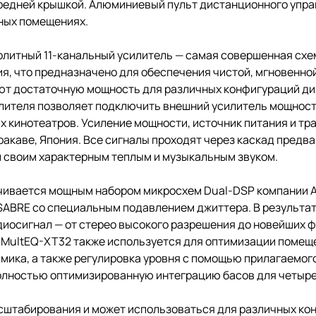
ередней крышкой. Алюминиевый пульт дистанционного упр
нных помещениях.
литный 11-канальный усилитель — самая совершенная схем
ия, что предназначено для обеспечения чистой, мгновенно
т достаточную мощность для различных конфигураций дина
ителя позволяет подключить внешний усилитель мощности
 кинотеатров. Усиление мощности, источник питания и тр
акаве, Япония. Все сигналы проходят через каскад предва
 своим характерным теплым и музыкальным звуком.
чивается мощным набором микросхем Dual-DSP компании A
ABRE со специальным подавлением джиттера. В результа
иосигнал — от стерео высокого разрешения до новейших ф
ey MultEQ-XT32 также используется для оптимизации помещ
амика, а также регулировка уровня с помощью прилагаемо
 полностью оптимизированную интеграцию басов для четыр
сштабирования и может использоваться для различных ко