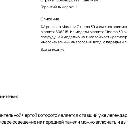
Страна производства
:
Вьетнам
Гарантийный срок
:
1
Описание
AV-ресивер Marantz Cinema 30 является прием
Marantz SR8015. Из модели Marantz Cinema 30 в
предудущей моделью на тыловой части ресивер
многоканальный аналоговый вход, с передней п
аналоговый и цифровой HDMI вход, пульт диста
Все описание
управления лишился дисплея. Так-же передняя п
откидной панелью лишилась более половины кл
управления. На первый взгляд японская корпор
сильно снизить себестоимость топовой модели
относительно предыдущего поколения.
лнительно
чительной чертой которого является ставший уже легенда
ковое освещение на передней панели можно включать и вы