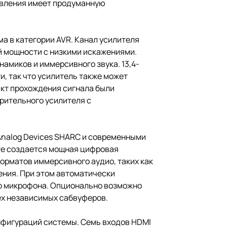
авления имеет продуманную
а в категории AVR. Канал усилителя
й мощности с низкими искажениями.
миков и иммерсивного звука. 13,4-
, так что усилитель также может
акт прохождения сигнала были
рительного усилителя с
nalog Devices SHARC и современными
те создается мощная цифровая
орматов иммерсивного аудио, таких как
ения. При этом автоматически
го микрофона. Опционально возможно
ех независимых сабвуферов.
нфигураций системы. Семь входов HDMI