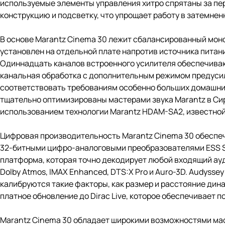
используемые элементы управления хитро спрятаны за п
конструкцию и подсветку, что упрощает работу в затемне
В основе Marantz Cinema 30 лежит сбалансированный моно
установлен на отдельной плате напротив источника питан
Одиннадцать каналов встроенного усилителя обеспечиваю
канальная обработка с дополнительным режимом предусил
соответствовать требованиям особенно больших домашних
тщательно оптимизированы мастерами звука Marantz в Сир
использованием технологии Marantz HDAM-SA2, известной
Цифровая производительность Marantz Cinema 30 обеспе
32-битными цифро-аналоговыми преобразователями ESS S
платформа, которая точно декодирует любой входящий ауд
Dolby Atmos, IMAX Enhanced, DTS:X Pro и Auro-3D. Audyss
калибруются такие факторы, как размер и расстояние дин
платное обновление до Dirac Live, которое обеспечивает
Marantz Cinema 30 обладает широкими возможностями ма