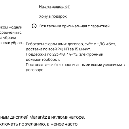
Нашли дешевле?
Хочу в подарок
Вся техника оригинальная с гарантией.
ником модели
 сравнении с
а убрали
анели убрали
Работаем с юрлицами: договор, счёт с НДС и без,
нционного
доставка по всей РФ, КП за 15 минут.
анель за
Поддержка по 223-ФЗ, 44-ФЗ, электронный
авиш
документооборот.
ация решила
Постоплата- с чётко прописанными всеми условиями в
 ресивера
договоре.
рным дисплей Marantz в иллюминаторе.
ключать по желанию, а менее часто