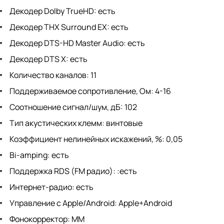
Декодер Dolby TrueHD: есть
Декодер THX Surround EX: есть
Декодер DTS-HD Master Audio: есть
Декодер DTS X: есть
Количество каналов: 11
Поддерживаемое сопротивление, Ом: 4-16
Соотношение сигнал/шум, дБ: 102
Тип акустических клемм: винтовые
Коэффициент нелинейных искажений, %: 0,05
Bi-amping: есть
Поддержка RDS (FM радио): :есть
Интернет-радио: есть
Управление с Apple/Android: Apple+Android
Фонокорректор: MM