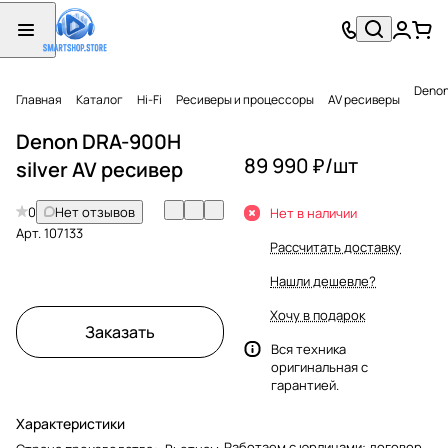
Denon
Главная
Каталог
Hi-Fi
Ресиверы и процессоры
AV ресиверы
Denon DRA-900H
89 990 ₽/
шт
silver AV ресивер
0
Нет отзывов
Нет в наличии
Арт.
107133
Рассчитать доставку
Нашли дешевле?
Хочу в подарок
Заказать
Вся техника
оригинальная с
гарантией.
Характеристики
Работаем с юрлицами: договор,