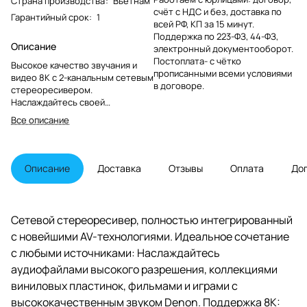
Страна производства
:
Вьетнам
счёт с НДС и без, доставка по
Гарантийный срок
:
1
всей РФ, КП за 15 минут.
Поддержка по 223-ФЗ, 44-ФЗ,
Описание
электронный документооборот.
Постоплата- с чётко
Высокое качество звучания и
прописанными всеми условиями
видео 8K с 2-канальным сетевым
в договоре.
стереоресивером.
Наслаждайтесь своей
коллекцией музыки и фильмов,
Все описание
включая винил, компакт-диски,
аудиофайлы высокого
разрешения, Blu-ray и даже
последний контент 8K, и все это
Описание
Доставка
Отзывы
Оплата
До
с помощью двухканальной
системы. Кроме того, благодаря
технологии HEOS® Built-in вы
можете осуществлять
Сетевой стереоресивер, полностью интегрированный
потоковую передачу музыки из
с новейшими AV-технологиями. Идеальное сочетание
Интернета по беспроводной
сети и отправлять ее на колонки
с любыми источниками: Наслаждайтесь
с поддержкой HEOS в других
аудиофайлами высокого разрешения, коллекциями
комнатах.
виниловых пластинок, фильмами и играми с
высококачественным звуком Denon. Поддержка 8K: