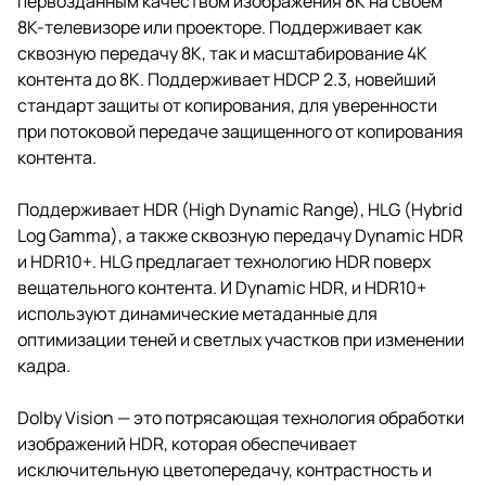
первозданным качеством изображения 8K на своем
8K-телевизоре или проекторе. Поддерживает как
сквозную передачу 8K, так и масштабирование 4K
контента до 8K. Поддерживает HDCP 2.3, новейший
стандарт защиты от копирования, для уверенности
при потоковой передаче защищенного от копирования
контента.
Поддерживает HDR (High Dynamic Range), HLG (Hybrid
Log Gamma), а также сквозную передачу Dynamic HDR
и HDR10+. HLG предлагает технологию HDR поверх
вещательного контента. И Dynamic HDR, и HDR10+
используют динамические метаданные для
оптимизации теней и светлых участков при изменении
кадра.
Dolby Vision — это потрясающая технология обработки
изображений HDR, которая обеспечивает
исключительную цветопередачу, контрастность и