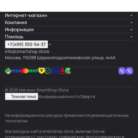
Интернет-магазин
Компания
Информация
Помощь
+7(499) 350-54-37
info@smartshop.store
Москва, 115088 Шарикоподшипниковская улица, 4к4А
© 2026 Магазин SmartShop.Store
Темная тема
Конфиденциальность
Оферта
На информационном ресурсе применяются
рекомендательные
технологии
.
Все ресурсы сайта smartshop.store, включая (но не
ограничиваясь) текстовую, графическую, фотографическую и