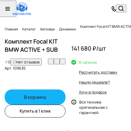
Комплект Focal KIT BMW ACTIV
Главная
Каталог
Автозвук
Динамики
Комплект Focal KIT
141 680 ₽/
шт
BMW ACTIVE + SUB
0
Нет отзывов
В наличии
Арт.
109635
Рассчитать доставку
Нашли дешевле?
Хочу в подарок
В корзину
Вся техника
оригинальная с
Купить в 1 клик
гарантией.