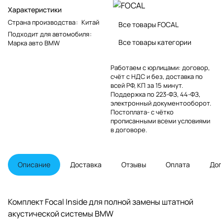
Характеристики
Страна производства
:
Китай
Все товары FOCAL
Подходит для автомобиля
:
Все товары категории
Марка авто BMW
Работаем с юрлицами: договор,
счёт с НДС и без, доставка по
всей РФ, КП за 15 минут.
Поддержка по 223-ФЗ, 44-ФЗ,
электронный документооборот.
Постоплата- с чётко
прописанными всеми условиями
в договоре.
Описание
Доставка
Отзывы
Оплата
До
Комплект Focal Inside для полной замены штатной
акустической системы BMW