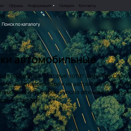
лог
Образы
Информация
Галерея
Контакты
нки автомобильные
 для водителей, которые хотят заменить свою
ние, адаптированное к их автомобилю. IC BM
ем Focal и твитером купола алюминия/магния
дения тройки.