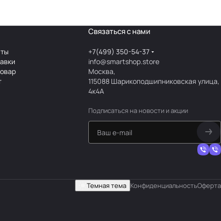
Связаться с нами
аты
+7(499) 350-54-37
тавки
info@smartshop.store
товар
Москва,
т
115088 Шарикоподшипниковская улица,
4к4А
Подписаться
на новости и акции
Темная тема
Конфиденциальность
Оферта