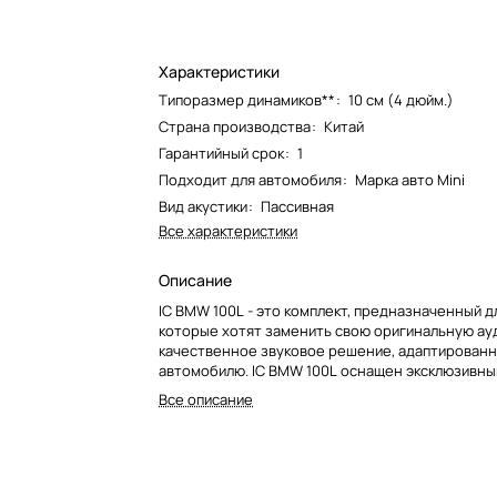
Характеристики
Типоразмер динамиков**
:
10 см (4 дюйм.)
Страна производства
:
Китай
Гарантийный срок
:
1
Подходит для автомобиля
:
Марка авто Mini
Вид акустики
:
Пассивная
Все характеристики
Описание
IC BMW 100L - это комплект, предназначенный д
которые хотят заменить свою оригинальную ау
качественное звуковое решение, адаптированн
автомобилю. IC BMW 100L оснащен эксклюзивн
моторным двигателем Focal и твитером купола
Все описание
магния для высокой обработки мощности и иде
воспроизведения тройки.