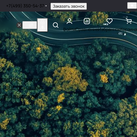
+7(499) 350-54-37
Заказать звонок
Войти
Сравнение
Избранное
Корзина
 оригинальную
W 100L оснащен
 для высокой