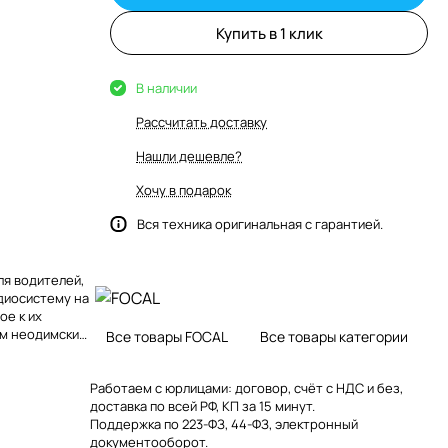
Купить в 1 клик
В наличии
Рассчитать доставку
Нашли дешевле?
Хочу в подарок
Вся техника оригинальная с гарантией.
ля водителей,
диосистему на
ое к их
ым неодимским
Все товары FOCAL
Все товары категории
 алюминия/
ального
Работаем с юрлицами: договор, счёт с НДС и без,
доставка по всей РФ, КП за 15 минут.
Поддержка по 223-ФЗ, 44-ФЗ, электронный
документооборот.