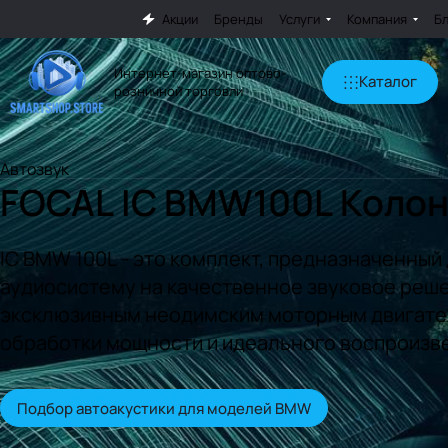
Акции
Бренды
Услуги
Компания
Б
Интернет-магазин оптово-
Каталог
розничной торговли
Автозвук
FOCAL IC BMW100L Коло
IC BMW 100L - это комплект, предназначенный
аудиосистему на качественное звуковое реше
эксклюзивным неодимским моторным двигател
обработки мощности и идеального воспроизве
Подбор автоакустики для моделей BMW