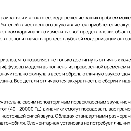
траиваться и менять её, ведь решение ваших проблем мож
бителей качественного звука является приобретение акус
жет вам кардинально изменить своё представление об авт
в позволит начать процесс глубокой модернизации автозв
иалов, что позволяет не только достигнуть отличных каче
 диффузоры модели выполнены из проверенной временем и
 значительно скинула в весе и обрела отличную звукоотдач
езина. Все детали отличаются аккуратностью сборки и на
имечательна своим неповторимым первоклассным звучание
тот (40 - 20000 Гц) динамики смогут порадовать вас гра
ь настоящей силой звука. Обладая стандартными размерам
автомобиля. Элементарная установка не потребует лишних з