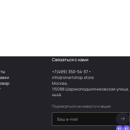
Связаться с нами
аты
+7(499) 350-54-37
тавки
info@smartshop.store
товар
Москва,
т
115088 Шарикоподшипниковская улица,
4к4А
Подписаться
на новости и акции