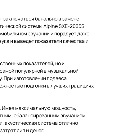
ет заключаться банально в замене
тической системы Alpine SXE-2035S.
омобильном звучании и порадует даже
ука и выведет показатели качества и
ственных показателей, но и
 самой популярной в музыкальной
у. При изготовлении подвеса
дёжностью подгонки в лучших традициях
м. Имея максимальную мощность,
мотным, сбалансированным звучанием.
и, акустическая система отлично
атрат сил и денег.