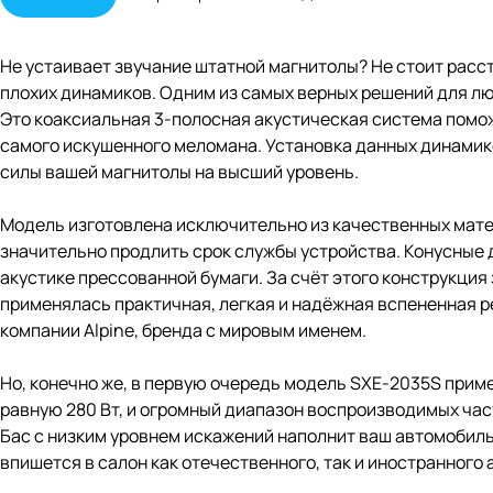
Не устаивает звучание штатной магнитолы? Не стоит расс
плохих динамиков. Одним из самых верных решений для лю
Это коаксиальная 3-полосная акустическая система помо
самого искушенного меломана. Установка данных динамико
силы вашей магнитолы на высший уровень.
Модель изготовлена исключительно из качественных матер
значительно продлить срок службы устройства. Конусные
акустике прессованной бумаги. За счёт этого конструкция
применялась практичная, легкая и надёжная вспененная р
компании Alpine, бренда с мировым именем.
Но, конечно же, в первую очередь модель SXE-2035S пр
равную 280 Вт, и огромный диапазон воспроизводимых час
Бас с низким уровнем искажений наполнит ваш автомобил
впишется в салон как отечественного, так и иностранного 