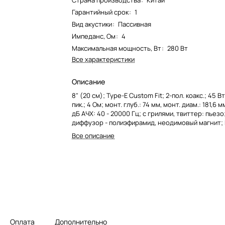
Страна производства
:
Китай
Гарантийный срок
:
1
Вид акустики
:
Пассивная
Импеданс, Ом
:
4
Максимальная мощность, Вт
:
280 Вт
Все характеристики
Описание
8" (20 см); Type-E Custom Fit; 2-пол. коакс.; 45 
пик.; 4 Ом; монт. глуб.: 74 мм, монт. диам.: 181,6 м
дБ АЧХ: 40 - 20000 Гц; с грилями, твиттер: пьезо
диффузор - полиэфирамид, неодимовый магнит;
- прессованна
Все описание
Оплата
Дополнительно