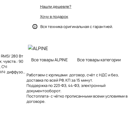
Нашли дешевле?
Хочу в подарок
Вся техника оригинальная с гарантией.
Вт RMS/ 280 Вт
Все товары ALPINE
Все товары категории
м; чувств.: 90
; СЧ:
 НЧ: диффузор
Работаем с юрлицами: договор, счёт с НДС и без,
доставка по всей РФ, КП за 15 минут.
Поддержка по 223-ФЗ, 44-ФЗ, электронный
документооборот.
Постоплата- с чётко прописанными всеми условиями в
договоре.