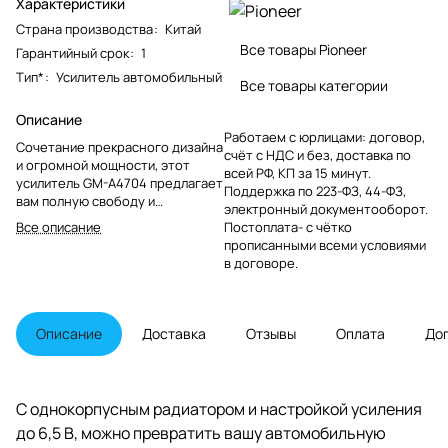
Характеристики
Страна производства
:
Китай
Все товары Pioneer
Гарантийный срок
:
1
Тип*
:
Усилитель автомобильный
Все товары категории
Описание
Работаем с юрлицами: договор,
Сочетание прекрасного дизайна
счёт с НДС и без, доставка по
и огромной мощности, этот
всей РФ, КП за 15 минут.
усилитель GM-A4704 предлагает
Поддержка по 223-ФЗ, 44-ФЗ,
вам полную свободу и
электронный документооборот.
отсутствие любых помех.
Все описание
Постоплата- с чётко
прописанными всеми условиями
в договоре.
Описание
Доставка
Отзывы
Оплата
До
С однокорпусным радиатором и настройкой усиления
до 6,5 В, можно превратить вашу автомобильную