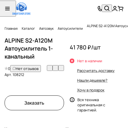
ALPINE S2-A120M Автоус
Главная
Каталог
Автозвук
Автоусилители
ALPINE S2-A120M
41 780 ₽/
шт
Автоусилитель 1-
канальный
Нет в наличии
0
Нет отзывов
Рассчитать доставку
Арт.
108212
Нашли дешевле?
Хочу в подарок
Вся техника
Заказать
оригинальная с
гарантией.