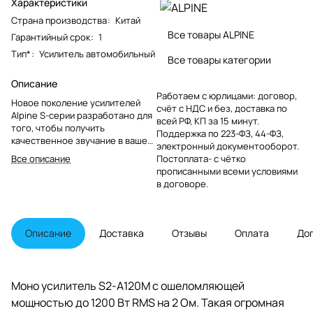
Характеристики
Страна производства
:
Китай
Все товары ALPINE
Гарантийный срок
:
1
Тип*
:
Усилитель автомобильный
Все товары категории
Описание
Работаем с юрлицами: договор,
Новое поколение усилителей
счёт с НДС и без, доставка по
Alpine S-серии разработано для
всей РФ, КП за 15 минут.
того, чтобы получить
Поддержка по 223-ФЗ, 44-ФЗ,
качественное звучание в вашей
электронный документооборот.
машине без больших затрат.
Все описание
Постоплата- с чётко
Благодаря обновленному
прописанными всеми условиями
дизайну и обновленным
в договоре.
функциям, по сравнению с
предшественниками, эти
усилители предлагают
исключительную
Описание
Доставка
Отзывы
Оплата
До
производительность и
мощность по доступной цене.
Моно усилитель S2-A120M с ошеломляющей
мощностью до 1200 Вт RMS на 2 Ом. Такая огромная