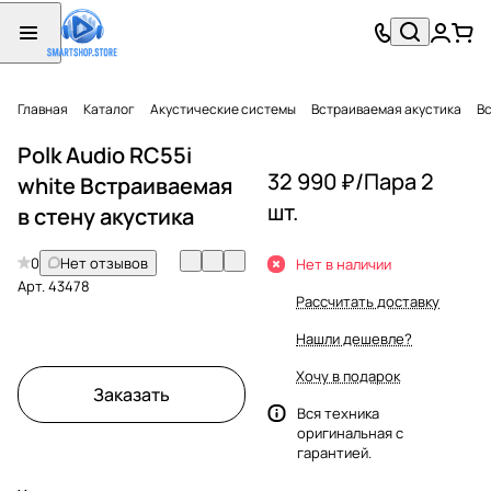
Главная
Каталог
Акустические системы
Встраиваемая акустика
Вс
Polk Audio RC55i
32 990 ₽/
Пара 2
white Встраиваемая
шт.
в стену акустика
0
Нет отзывов
Нет в наличии
Арт.
43478
Рассчитать доставку
Нашли дешевле?
Хочу в подарок
Заказать
Вся техника
оригинальная с
гарантией.