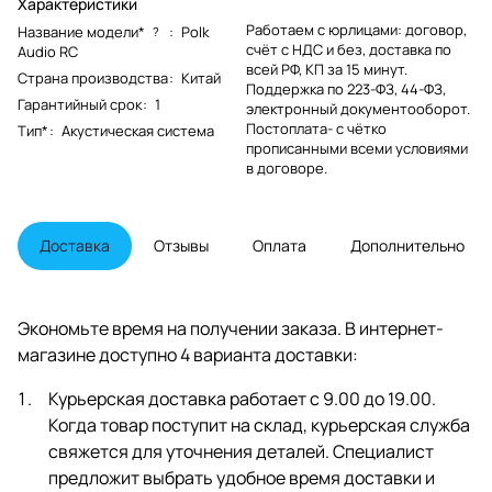
Характеристики
Работаем с юрлицами: договор,
Название модели*
:
Polk
?
счёт с НДС и без, доставка по
Audio RC
всей РФ, КП за 15 минут.
Страна производства
:
Китай
Поддержка по 223-ФЗ, 44-ФЗ,
Гарантийный срок
:
1
электронный документооборот.
Постоплата- с чётко
Тип*
:
Акустическая система
прописанными всеми условиями
в договоре.
Доставка
Отзывы
Оплата
Дополнительно
Экономьте время на получении заказа. В интернет-
магазине доступно 4 варианта доставки:
Курьерская доставка работает с 9.00 до 19.00.
Когда товар поступит на склад, курьерская служба
свяжется для уточнения деталей. Специалист
предложит выбрать удобное время доставки и