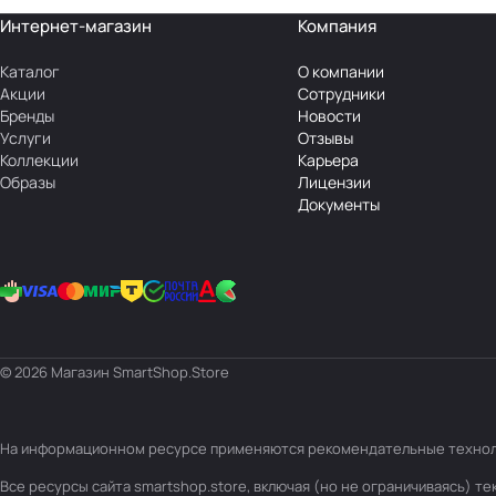
Интернет-магазин
Компания
Каталог
О компании
Акции
Сотрудники
Бренды
Новости
Услуги
Отзывы
Коллекции
Карьера
Образы
Лицензии
Документы
© 2026 Магазин SmartShop.Store
На информационном ресурсе применяются
рекомендательные техно
Все ресурсы сайта smartshop.store, включая (но не ограничиваясь) 