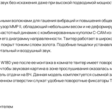
 звук без искажения даже при высокой подводимой мощност
льными волокнами для гашения вибраций и повышения обще
фузор MMP II, обладающий небольшим весом и не деформи
частотный динамик с комбинированным куполом С-CAM из
его диаграмму направленности. Твитер работает в широко
ол покрыт тонким слоем золота. Подобные пищалки устанавл
етальный и воздушный звук.
 W180 уже после ее монтажа в комнате твитер имеет повор
 чтобы звуковая картина в зоне прослушивания оказалась
ль отдачи на ВЧ. Данная модель комплектуется съемной з
ленном отверстии служат удобные поворотные фиксаторы Tr
нителем