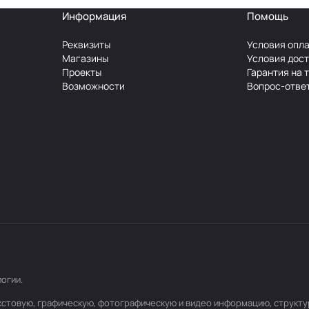
Информация
Помощь
Реквизиты
Условия опл
Магазины
Условия дос
Проекты
Гарантия на 
Возможности
Вопрос-отве
логии
.
текстовую, графическую, фотографическую и видео информацию, структ