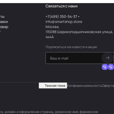
Связаться с нами
аты
+7(499) 350-54-37
тавки
info@smartshop.store
товар
Москва,
т
115088 Шарикоподшипниковская улица,
4к4А
Подписаться
на новости и акции
Темная тема
Конфиденциальность
Оферта
уру, дизайн и оформление страниц, доменное имя, фирменное