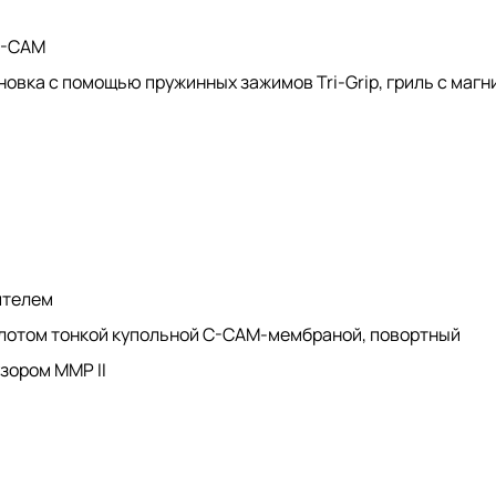
C-CAM
вка с помощью пружинных зажимов Tri-Grip, гриль с маг
ителем
олотом тонкой купольной C-CAM-мембраной, повортный
зором MMP II