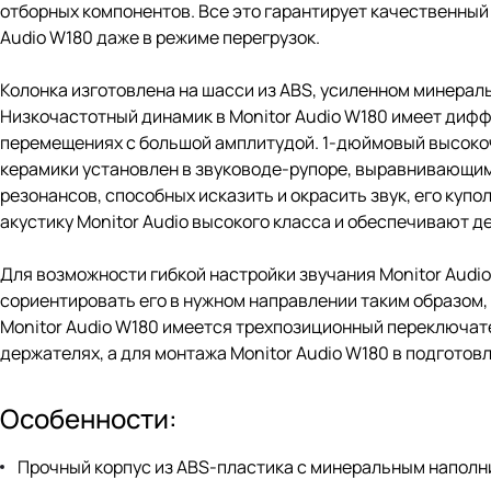
отборных компонентов. Все это гарантирует качественный
Audio W180 даже в режиме перегрузок.
Колонка изготовлена на шасси из ABS, усиленном минера
Низкочастотный динамик в Monitor Audio W180 имеет диф
перемещениях с большой амплитудой. 1-дюймовый высоко
керамики установлен в звуководе-рупоре, выравнивающим 
резонансов, способных исказить и окрасить звук, его куп
акустику Monitor Audio высокого класса и обеспечивают д
Для возможности гибкой настройки звучания Monitor Audio
сориентировать его в нужном направлении таким образом,
Monitor Audio W180 имеется трехпозиционный переключате
держателях, а для монтажа Monitor Audio W180 в подготов
Особенности:
Прочный корпус из ABS-пластика с минеральным напол