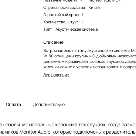
Название модели*
:
Monitor Audio CP
Страна производства
:
Китай
Гарантийный срок
:
1
Количество, штук*
:
1
Тип*
:
Акустическая система
Описание
Встраиваемые в стену акустические системы Mo
W180 оснащены крупным 8-дюймовым низкочас
динамиком и развивают высокое звуковое давле
колонки можно с успехом использовать в совр
аудиосистемах для качественного воспроизвед
Все описание
а также в домашних кинотеатрах.
Оплата
Дополнительно
е небольшие напольные колонки в тех случаях, когда разм
намиков Monitor Audio, которые подключены к разделитель