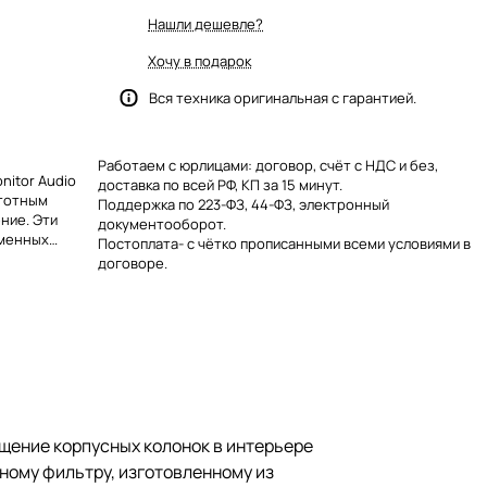
Нашли дешевле?
Хочу в подарок
Вся техника оригинальная с гарантией.
Работаем с юрлицами: договор, счёт с НДС и без,
nitor Audio
доставка по всей РФ, КП за 15 минут.
тотным
Поддержка по 223-ФЗ, 44-ФЗ, электронный
ние. Эти
документооборот.
еменных
Постоплата- с чётко прописанными всеми условиями в
ения музыки,
договоре.
ещение корпусных колонок в интерьере
ному фильтру, изготовленному из