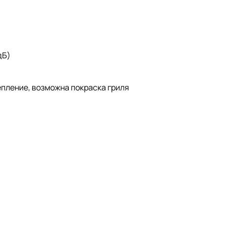
дБ)
репление, возможна покраска гриля