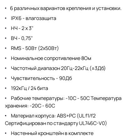
6 различных вариантов крепления и установки.
IPX6 - влагозащита
НЧ - 2 х 3"
ВЧ - 0,75"
RMS - 50Вт (2х50Вт)
Номинальное сопротивление 8Ом
Частотный диапазон 20Гц-22кГц (±3Дб)
Чувствительность - 90Дб
192кГц / 24 бита
Рабочие температуры: -10C - 50C Температура
хранения: -20C - 60C
Материал корпуса: ABS+PC (UL f1/f2
Сертифицирован по стандарту UL746C-V0)
Настенный кронштейн в комплекте