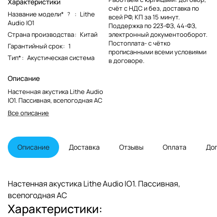
Характеристики
счёт с НДС и без, доставка по
Название модели*
:
Lithe
?
всей РФ, КП за 15 минут.
Audio IO1
Поддержка по 223-ФЗ, 44-ФЗ,
Страна производства
:
Китай
электронный документооборот.
Постоплата- с чётко
Гарантийный срок
:
1
прописанными всеми условиями
Тип*
:
Акустическая система
в договоре.
Описание
Настенная акустика Lithe Audio
IO1. Пассивная, всепогодная АС
Все описание
Описание
Доставка
Отзывы
Оплата
До
Настенная акустика Lithe Audio IO1. Пассивная,
всепогодная АС
Характеристики: