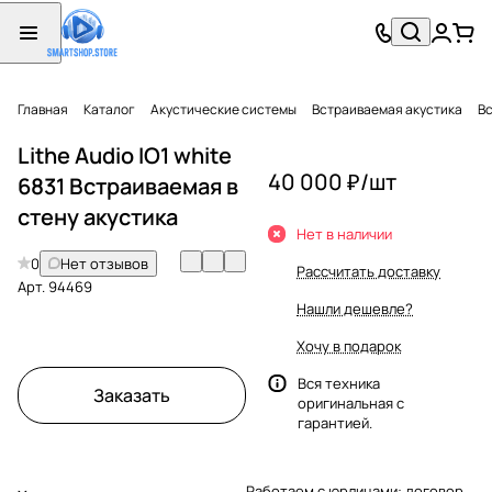
Главная
Каталог
Акустические системы
Встраиваемая акустика
Вс
Lithe Audio IO1 white
40 000 ₽/
шт
6831 Встраиваемая в
стену акустика
Нет в наличии
0
Нет отзывов
Рассчитать доставку
Арт.
94469
Нашли дешевле?
Хочу в подарок
Вся техника
Заказать
оригинальная с
гарантией.
Работаем с юрлицами: договор,