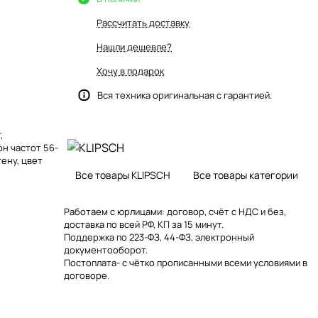
Рассчитать доставку
Нашли дешевле?
Хочу в подарок
Вся техника оригинальная с гарантией.
,
он частот 56-
тену, цвет
Все товары KLIPSCH
Все товары категории
Работаем с юрлицами: договор, счёт с НДС и без,
доставка по всей РФ, КП за 15 минут.
Поддержка по 223-ФЗ, 44-ФЗ, электронный
документооборот.
Постоплата- с чётко прописанными всеми условиями в
договоре.