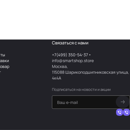
Связаться с нами
аты
+7(499) 350-54-37
тавки
info@smartshop.store
товар
Москва,
т
115088 Шарикоподшипниковская улица,
4к4А
Подписаться
на новости и акции