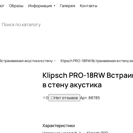
лог
Образы
Информация
Галерея
Контакты
Встраиваемая акустика в стену
Klipsch PRO-18RW Встраиваемая в стену а
Klipsch PRO-18RW Встра
в стену акустика
0
Нет отзывов
Арт.
88785
Характеристики
?