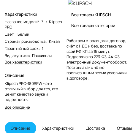
Характеристики
Все товары KLIPSCH
Название модели*
:
Klipsch
?
Все товары категории
PRO
Цвет
:
Белый
Работаем с юрлицами: договор,
Страна производства
:
Китай
счёт с НДС и без, доставка по
Гарантийный срок
:
1
всей РФ, КП за 15 минут.
Вид акустики
:
Пассивная
Поддержка по 223-ФЗ, 44-ФЗ,
Все характеристики
электронный документооборот.
Постоплата- с чётко
прописанными всеми условиями
Описание
в договоре.
Klipsch PRO-180RPW - это
отличный выбор для тех, кто
ценит качество звука и
надежность.
Все описание
Описание
Характеристики
Доставка
Отзывы