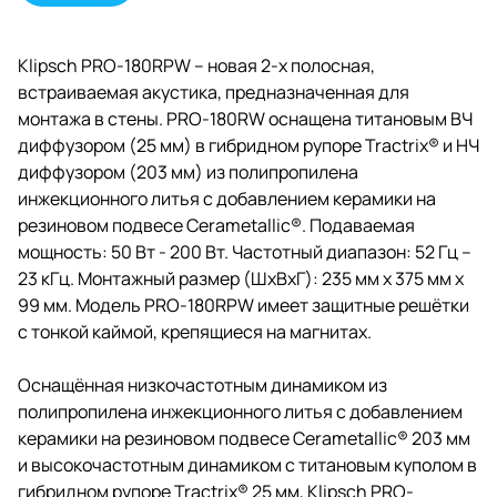
Klipsch PRO-180RPW – новая 2-х полосная,
встраиваемая акустика, предназначенная для
монтажа в стены. PRO-180RW оснащена титановым ВЧ
диффузором (25 мм) в гибридном рупоре Tractrix® и НЧ
диффузором (203 мм) из полипропилена
инжекционного литья с добавлением керамики на
резиновом подвесе Cerametallic®. Подаваемая
мощность: 50 Вт - 200 Вт. Частотный диапазон: 52 Гц –
23 кГц. Монтажный размер (ШхВхГ): 235 мм х 375 мм х
99 мм. Модель PRO-180RPW имеет защитные решётки
с тонкой каймой, крепящиеся на магнитах.
Оснащённая низкочастотным динамиком из
полипропилена инжекционного литья с добавлением
керамики на резиновом подвесе Cerametallic® 203 мм
и высокочастотным динамиком с титановым куполом в
гибридном рупоре Tractrix® 25 мм, Klipsch PRO-