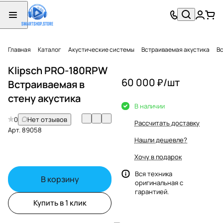
Главная
Каталог
Акустические системы
Встраиваемая акустика
Вс
Klipsch PRO-180RPW
60 000 ₽/
шт
Встраиваемая в
стену акустика
В наличии
0
Нет отзывов
Рассчитать доставку
Арт.
89058
Нашли дешевле?
Хочу в подарок
Вся техника
В корзину
оригинальная с
гарантией.
Купить в 1 клик